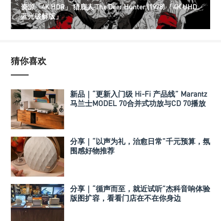
资源「4K HDR」 猎鹿人 The Deer Hunter (1978) 「4K UHD
蓝光破解版」
猜你喜欢
新品｜“更新入门级 Hi-Fi 产品线” Marantz
马兰士MODEL 70合并式功放与CD 70播放
机
分享｜“以声为礼，治愈日常”千元预算，氛
围感好物推荐
分享｜“循声而至，就近试听”杰科音响体验
版图扩容，看看门店在不在你身边