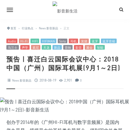
首页
›
行业热点
›
News 影音新品
›
正文
Audio
Hi-Fi
HIFI
HIFIMAN
Sony
耳机
发烧
蓝牙
蓝牙音箱
马兰士
声学
索尼
天龙
新品
音响
影音
展会
智能
预告 | 喜迁白云国际会议中心：2018
中国（广州）国际耳机展(9月1～2日)
2018-08-19
2,901
News 影音新品
0
创办于2014年的《广州HI-FI耳机与数字音频展》是国内