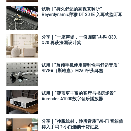
试听 | “持久舒适的高保真聆听”
Beyerdynamic拜雅 DT 30 IE 入耳式监听耳
机
分享｜“一座声场，一份圆满”杰科 Q30、
Q20 再获法国设计奖
试用 | “兼顾手机使用便利性与舒适音质”
SIVGA（斯唯嘉）M260平头耳塞
试用｜“覆盖更丰富的客厅与书房场景”
Aurender A1000数字音乐播放器
分享｜“挣脱线材，静辨音质”Wi-Fi 音箱值
得入手吗？小白选购干货汇总