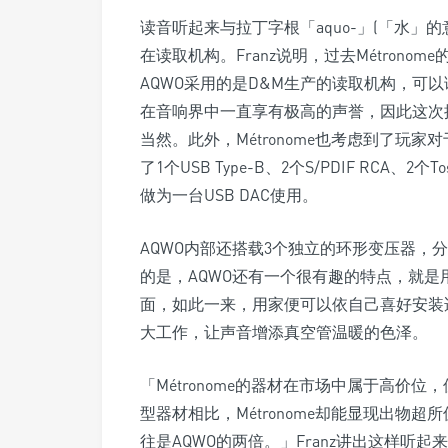
读音听起来与拉丁字根「aquo-」(「水」
在读取机构。Franz说明，过去Métronom
AQWO采用的是D&M生产的读取机构，可以读取
在音响界中一直享有极高的声誉，因此这次推出
当然。此外，Métronome也考虑到了玩
了1个USB Type-B、2个S/PDIF RCA、2
做为一台USB DAC使用。
AQWO内部还搭载3个独立的环形变压器，
的是，AQWO还有一个很有趣的特点，就是
面，如此一来，用家便可以依自己喜好安装
大工作，让声音增添真空管温暖的色泽。
「Métronome的器材在市场中属于高价
型器材相比，Métronome却能显现出物
往是AQWO的两倍。」Franz讲出这样听起