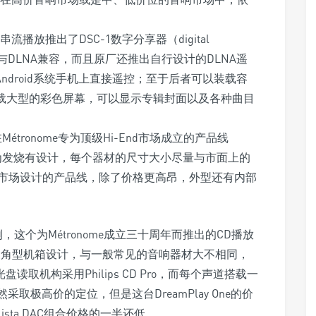
串流播放推出了DSC-1数字分享器（digital
务器。前者与DLNA兼容，而且原厂还推出自行设计的DLNA遥
S或Android系统手机上直接遥控；至于后者可以装载容
更搭载大型的彩色屏幕，可以显示专辑封面以及各种曲目
在Métronome专为顶级Hi-End市场成立的产品线
e的器材专为发烧有设计，每个器材的尺寸大小尽量与市面上的
侈品市场设计的产品线，除了价格更高昂，外型还有内部
 One为例，这个为Métronome成立三十周年而推出的CD播放
i」三角型机箱设计，与一般常见的音响器材大不相同，
光盘读取机构采用Philips CD Pro，而每个声道搭载一
ta虽然采取极高价的定位，但是这台DreamPlay One的价
alista DAC组合价格的一半还低。