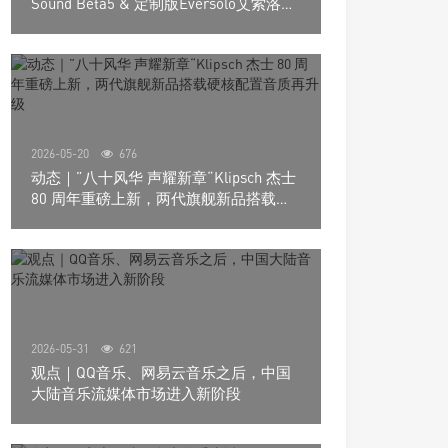
Sound Beta5 & 定制版Eversolo艾索洛
Play音响组合
2026-05-20
676
动态｜”八十风华 声耀新章“Klipsch 杰士
80 周年重磅上新，两代旗舰新品搭载硬
核配置音质再升级
2026-05-31
621
观点｜QQ音乐、网易云音乐之后，中国
大陆音乐流媒体市场进入新阶段