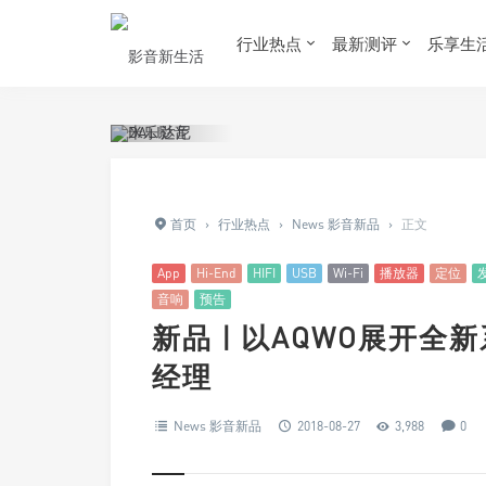
行业热点
最新测评
乐享生
首页
›
行业热点
›
News 影音新品
›
正文
App
Hi-End
HIFI
USB
Wi-Fi
播放器
定位
音响
预告
新品 | 以AQWO展开全新
经理
News 影音新品
2018-08-27
3,988
0