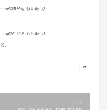
播放器。
下一篇
新品 | 同轴单体加身：FYNE F500书架