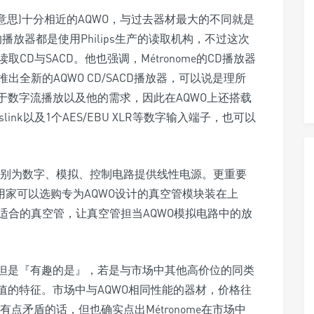
的意思)十分相近的AQWO，与过去器材最大的不同就是
e的播放器都是使用Philips生产的读取机构，不过这次
CD与SACD。他也强调，Métronome的CD播放器
全新的AQWO CD/SACD播放器，可以说是理所
家对于数字流播放以及他的需求，因此在AQWO上还搭载
个Toslink以及1个AES/EBU XLR等数字输入端子，也可以
分别为数字、模拟、控制电路提供线性电源。更重要
用家可以选购专为AQWO设计的真空管模块装在上
适合的真空管，让真空管担当AQWO模拟电路中的放
位，但是『有趣的是』，若是与市场中其他高价位的同类
超所值的特征。市场中与AQWO相同性能的器材，价格往
来有点矛盾的话，但也确实点出Métronome在市场中