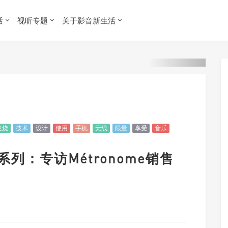
活
视听专题
关于影音新生活
发烧
技术
设计
使用
手机
无线
限量
享受
音乐
系列：专访Métronome销售