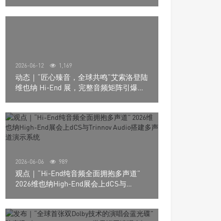
道极致影院
2026-06-12
1,169
动态｜“匠心臻音，全球共鸣”艾索洛登陆
维也纳 Hi-End 展，完整音频矩阵引爆关
注
2026-06-06
989
观点｜“Hi-End纯音频全面拥抱多声道”
2026维也纳High-End展会上dCS与
Trinnov Audio搭建多声道演示系统