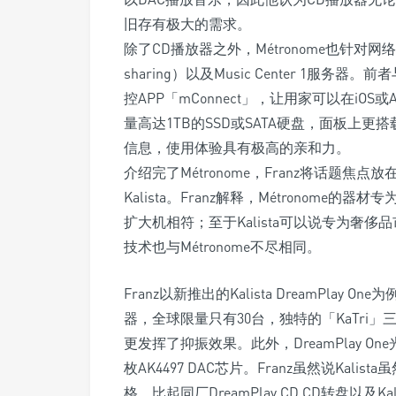
旧存有极大的需求。
除了CD播放器之外，Métronome也针对网络
sharing）以及Music Center 1服
控APP「mConnect」，让用家可以在iO
量高达1TB的SSD或SATA硬盘，面板上
信息，使用体验具有极高的亲和力。
介绍完了Métronome，Franz将话题焦点放
Kalista。Franz解释，Métronom
扩大机相符；至于Kalista可以说专为奢
技术也与Métronome不尽相同。
Franz以新推出的Kalista DreamPlay
器，全球限量只有30台，独特的「KaTr
更发挥了抑振效果。此外，DreamPlay One
枚AK4497 DAC芯片。Franz虽然说Kalis
格，比起同厂DreamPlay CD CD转盘以及K