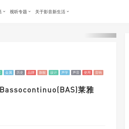
活
视听专题
关于影音新生活
术
金属
历史
品牌
旗舰
设计
声学
声音
使用
音响
socontinuo(BAS)莱雅