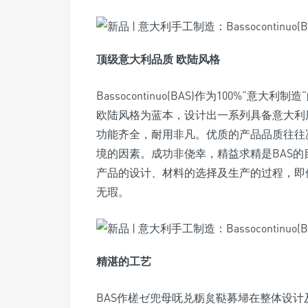
顶级意大利品质 欧陆风格
Bassocontinuo(BAS)作为100%
欧陆风格为蓝本，设计出一系列具备意大利
功能齐全，耐用非凡。优质的产品品质往往
境的因素。成功非侥幸，精益求精是BAS
产品的设计、材料的选择及生产的过程，即
无瑕。
精湛的工艺
BAS作槎ゼ兜母呒兑粝炱鞑募埽在整体设