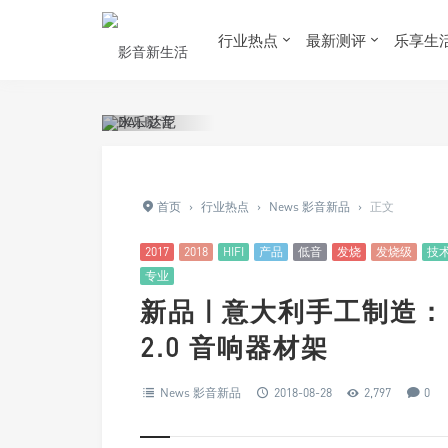
行业热点
最新测评
乐享生
首页
›
行业热点
›
News 影音新品
›
正文
2017
2018
HIFI
产品
低音
发烧
发烧级
技
专业
新品 | 意大利手工制造：Bas
2.0 音响器材架
News 影音新品
2018-08-28
2,797
0