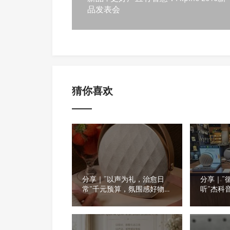
品发表会
猜你喜欢
分享｜“以声为礼，治愈日
分享｜“
常”千元预算，氛围感好物推
听”杰科
荐
看看门店