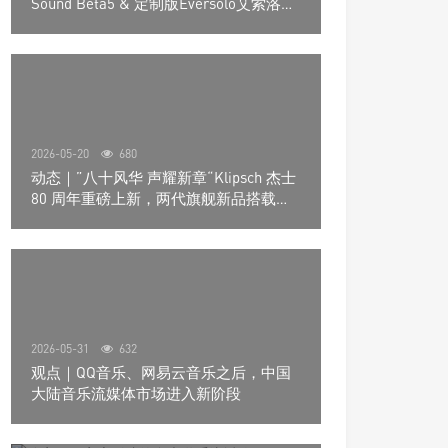
Sound Beta5 & 定制版Eversolo艾索洛
Play音响组合
2026-05-20
680
动态｜”八十风华 声耀新章“Klipsch 杰士
80 周年重磅上新，两代旗舰新品搭载硬
核配置音质再升级
2026-05-31
632
观点｜QQ音乐、网易云音乐之后，中国
大陆音乐流媒体市场进入新阶段