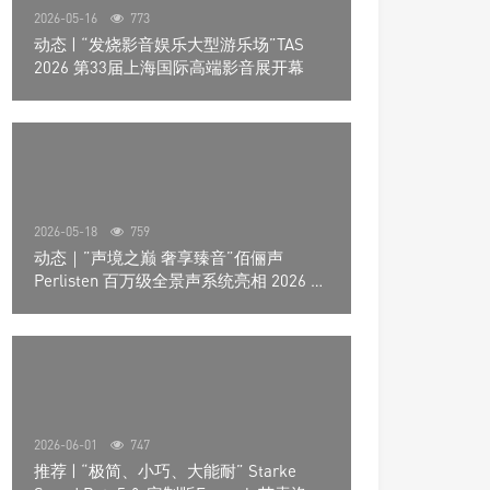
2026-05-16
773
动态 | “发烧影音娱乐大型游乐场”TAS
2026 第33届上海国际高端影音展开幕
2026-05-18
759
动态｜”声境之巅 奢享臻音”佰俪声
Perlisten 百万级全景声系统亮相 2026 北
京国际音响展
2026-06-01
747
推荐 | “极简、小巧、大能耐” Starke