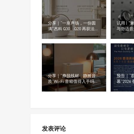
分享｜“一座声场，一份圆
试用 | 
满”杰科 Q30、Q20 再获法国
与舒适音质
设计奖
嘉）M26
分享｜“挣脱线材，静辨音
预告｜“
质”Wi-Fi 音箱值得入手吗？
幕”202
小白选购干货汇总
动及参展
发表评论