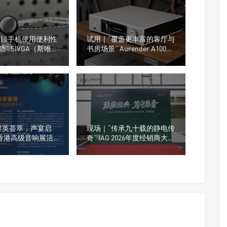
“兼顾手机使用便利性
试用｜“覆盖更丰富的客厅与
” SIVGA（斯唯
书房场景” Aurender A1000
0平头耳塞
数字音乐播放器
群英荟萃，声宴启
现场｜“传承九十载的静电传
6 香港高级音响展活
奇” IAG 2026年度经销商大会
商名单
暨Quad国都90周年盛典在深
举行