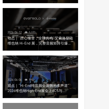
道极致影院
2026-06-12
1,171
动态｜“匠心臻音，全球共鸣”艾索洛登陆
维也纳 Hi-End 展，完整音频矩阵引爆关
注
2026-06-06
995
观点｜“Hi-End纯音频全面拥抱多声道”
2026维也纳High-End展会上dCS与
Trinnov Audio搭建多声道演示系统