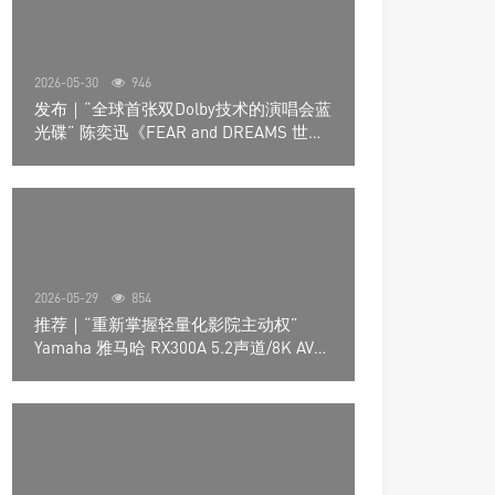
2026-05-30
946
发布｜“全球首张双Dolby技术的演唱会蓝
光碟” 陈奕迅《FEAR and DREAMS 世界
巡回演唱会》4K UHD BD新品发布会
2026-05-29
854
推荐｜“重新掌握轻量化影院主动权”
Yamaha 雅马哈 RX300A 5.2声道/8K AV放
大器