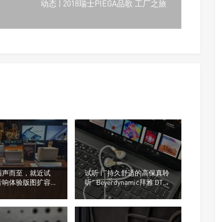
动态 | 2018瑞士PIEGA品歌 工厂之旅
循声而至，就近试
试听 | “持久舒适的高保真聆
音响体验版图扩容，
听” Beyerdynamic拜雅 DT
在不在你身边
30 IE 入耳式监听耳机