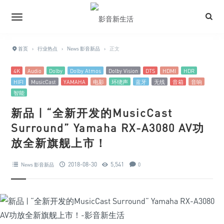
首页
›
行业热点
›
News 影音新品
›
正文
4K
Audio
Dolby
Dolby Atmos
Dolby Vision
DTS
HDMI
HDR
HIFI
MusicCast
YAMAHA
电影
环绕声
蓝牙
无线
音箱
音响
智能
新品 | “全新开发的MusicCast
Surround” Yamaha RX-A3080 AV功
放全新旗舰上市！
2018-08-30
5,541
News 影音新品
0