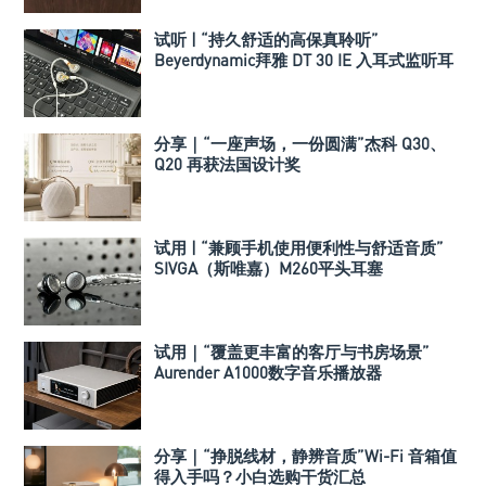
试听 | “持久舒适的高保真聆听”
Beyerdynamic拜雅 DT 30 IE 入耳式监听耳
机
分享｜“一座声场，一份圆满”杰科 Q30、
Q20 再获法国设计奖
试用 | “兼顾手机使用便利性与舒适音质”
SIVGA（斯唯嘉）M260平头耳塞
试用｜“覆盖更丰富的客厅与书房场景”
Aurender A1000数字音乐播放器
分享｜“挣脱线材，静辨音质”Wi-Fi 音箱值
得入手吗？小白选购干货汇总