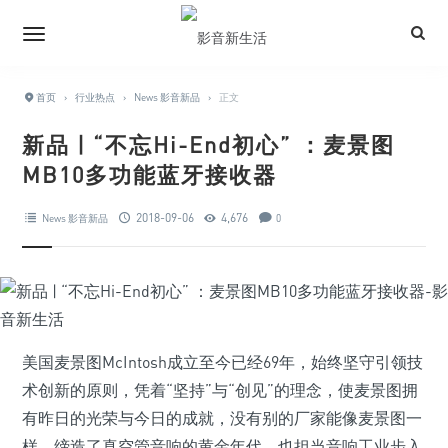
首页
›
行业热点
›
News 影音新品
›
正文
新品 | “不忘Hi-End初心” ：麦景图
MB10多功能蓝牙接收器
2018-09-06
4,676
News 影音新品
0
美国麦景图McIntosh成立至今已经69年，始终坚守引领技
术创新的原则，凭着“坚持”与“创见”的理念，使麦景图拥
有昨日的光荣与今日的成就，没有别的厂家能像麦景图一
样，缔造了真空管音响的黄金年代，也担当音响工业步入