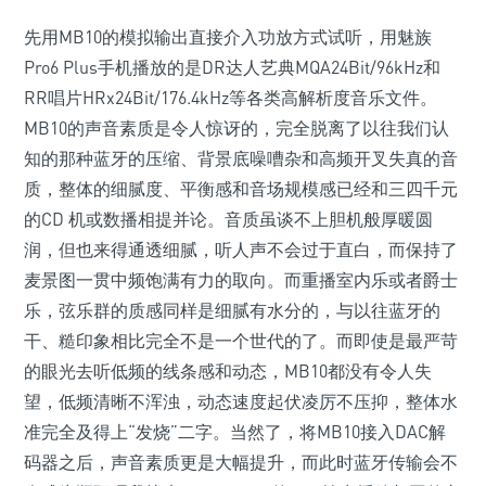
先用MB10的模拟输出直接介入功放方式试听，用魅族
Pro6 Plus手机播放的是DR达人艺典MQA24Bit/96kHz和
RR唱片HRx24Bit/176.4kHz等各类高解析度音乐文件。
MB10的声音素质是令人惊讶的，完全脱离了以往我们认
知的那种蓝牙的压缩、背景底噪嘈杂和高频开叉失真的音
质，整体的细腻度、平衡感和音场规模感已经和三四千元
的CD 机或数播相提并论。音质虽谈不上胆机般厚暖圆
润，但也来得通透细腻，听人声不会过于直白，而保持了
麦景图一贯中频饱满有力的取向。而重播室内乐或者爵士
乐，弦乐群的质感同样是细腻有水分的，与以往蓝牙的
干、糙印象相比完全不是一个世代的了。而即使是最严苛
的眼光去听低频的线条感和动态，MB10都没有令人失
望，低频清晰不浑浊，动态速度起伏凌厉不压抑，整体水
准完全及得上“发烧”二字。当然了，将MB10接入DAC解
码器之后，声音素质更是大幅提升，而此时蓝牙传输会不