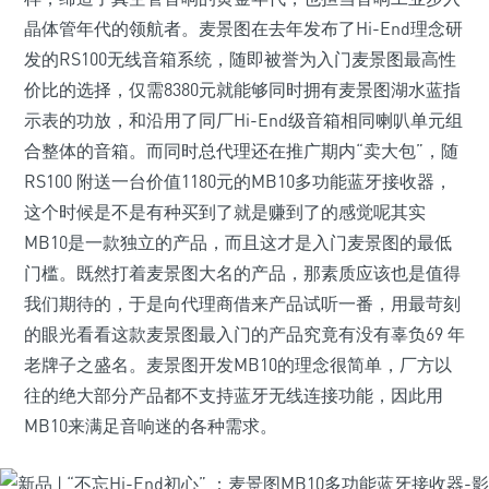
晶体管年代的领航者。麦景图在去年发布了Hi-End理念研
发的RS100无线音箱系统，随即被誉为入门麦景图最高性
价比的选择，仅需8380元就能够同时拥有麦景图湖水蓝指
示表的功放，和沿用了同厂Hi-End级音箱相同喇叭单元组
合整体的音箱。而同时总代理还在推广期内“卖大包”，随
RS100 附送一台价值1180元的MB10多功能蓝牙接收器，
这个时候是不是有种买到了就是赚到了的感觉呢其实
MB10是一款独立的产品，而且这才是入门麦景图的最低
门槛。既然打着麦景图大名的产品，那素质应该也是值得
我们期待的，于是向代理商借来产品试听一番，用最苛刻
的眼光看看这款麦景图最入门的产品究竟有没有辜负69 年
老牌子之盛名。麦景图开发MB10的理念很简单，厂方以
往的绝大部分产品都不支持蓝牙无线连接功能，因此用
MB10来满足音响迷的各种需求。