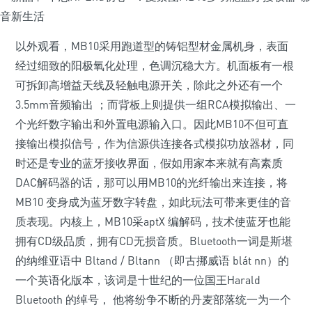
以外观看，MB10采用跑道型的铸铝型材金属机身，表面
经过细致的阳极氧化处理，色调沉稳大方。机面板有一根
可拆卸高增益天线及轻触电源开关，除此之外还有一个
3.5mm音频输出 ；而背板上则提供一组RCA模拟输出、一
个光纤数字输出和外置电源输入口。因此MB10不但可直
接输出模拟信号，作为信源供连接各式模拟功放器材，同
时还是专业的蓝牙接收界面，假如用家本来就有高素质
DAC解码器的话，那可以用MB10的光纤输出来连接，将
MB10 变身成为蓝牙数字转盘，如此玩法可带来更佳的音
质表现。内核上，MB10采aptX 编解码，技术使蓝牙也能
拥有CD级品质，拥有CD无损音质。Bluetooth一词是斯堪
的纳维亚语中 Bltand / Bltann （即古挪威语 blát nn）的
一个英语化版本，该词是十世纪的一位国王Harald
Bluetooth 的绰号， 他将纷争不断的丹麦部落统一为一个