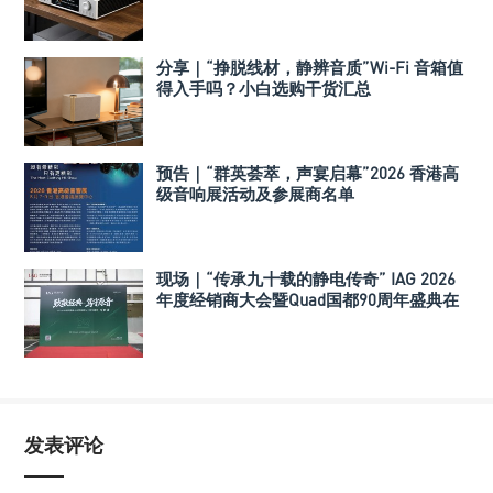
分享｜“挣脱线材，静辨音质”Wi-Fi 音箱值
得入手吗？小白选购干货汇总
预告｜“群英荟萃，声宴启幕”2026 香港高
级音响展活动及参展商名单
现场｜“传承九十载的静电传奇” IAG 2026
年度经销商大会暨Quad国都90周年盛典在
深举行
发表评论