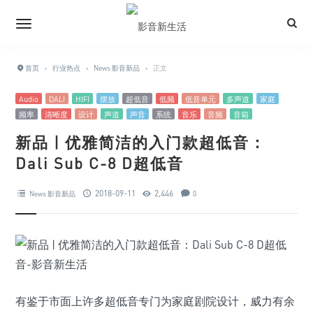
首页
›
行业热点
›
News 影音新品
›
正文
Audio
DALI
HIFI
摆放
超低音
低频
低音单元
多声道
家庭
频率
清晰度
设计
声道
声音
系统
音乐
音频
音箱
新品 | 优雅简洁的入门款超低音：
Dali Sub C-8 D超低音
2018-09-11
2,446
News 影音新品
0
有鉴于市面上许多超低音专门为家庭剧院设计，威力有余