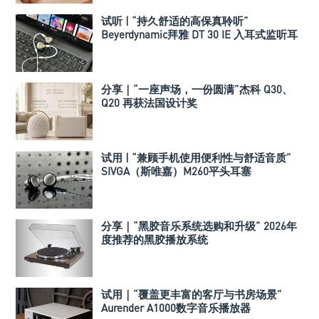
试听 | “持久舒适的高保真聆听”
Beyerdynamic拜雅 DT 30 IE 入耳式监听耳
机
分享｜“一座声场，一份圆满”杰科 Q30、
Q20 再获法国设计奖
试用 | “兼顾手机使用便利性与舒适音质”
SIVGA（斯唯嘉）M260平头耳塞
分享｜“黑胶音乐系统选购和升级” 2026年
度推荐的黑胶播放系统
试用｜“覆盖更丰富的客厅与书房场景”
Aurender A1000数字音乐播放器