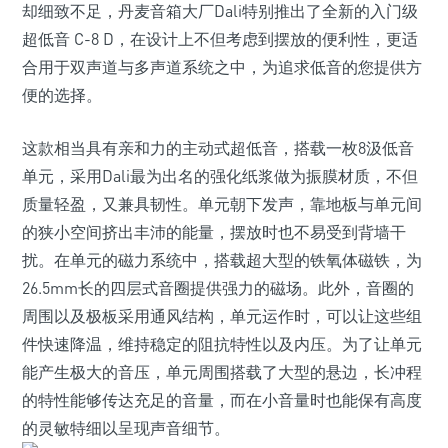
却细致不足，丹麦音箱大厂Dali特别推出了全新的入门级
超低音 C-8 D，在设计上不但考虑到摆放的便利性，更适
合用于双声道与多声道系统之中，为追求低音的您提供方
便的选择。
这款相当具有亲和力的主动式超低音，搭载一枚8汲低音
单元，采用Dali最为出名的强化纸浆做为振膜材质，不但
质量轻盈，又兼具韧性。单元朝下发声，靠地板与单元间
的狭小空间挤出丰沛的能量，摆放时也不易受到背墙干
扰。在单元的磁力系统中，搭载超大型的铁氧体磁铁，为
26.5mm长的四层式音圈提供强力的磁场。此外，音圈的
周围以及极板采用通风结构，单元运作时，可以让这些组
件快速降温，维持稳定的阻抗特性以及内压。为了让单元
能产生极大的音压，单元周围搭载了大型的悬边，长冲程
的特性能够传达充足的音量，而在小音量时也能保有高度
的灵敏特细以呈现声音细节。