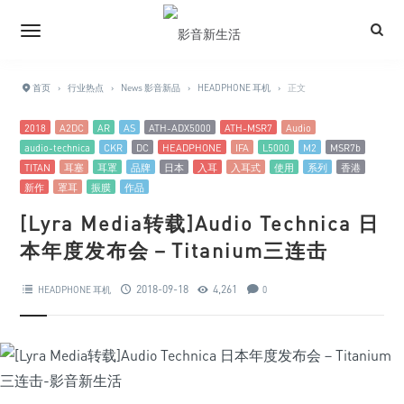
首页
›
行业热点
›
News 影音新品
›
HEADPHONE 耳机
›
正文
2018
A2DC
AR
AS
ATH-ADX5000
ATH-MSR7
Audio
audio-technica
CKR
DC
HEADPHONE
IFA
L5000
M2
MSR7b
TITAN
耳塞
耳罩
品牌
日本
入耳
入耳式
使用
系列
香港
新作
罩耳
振膜
作品
[Lyra Media转载]Audio Technica 日
本年度发布会－Titanium三连击
2018-09-18
4,261
HEADPHONE 耳机
0