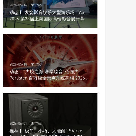
2026-05-16
766
动态 | “发烧影音娱乐大型游乐场”TAS
2026 第33届上海国际高端影音展开幕
2026-05-18
753
动态｜”声境之巅 奢享臻音”佰俪声
Perlisten 百万级全景声系统亮相 2026 北
京国际音响展
2026-06-01
743
推荐 | “极简、小巧、大能耐” Starke