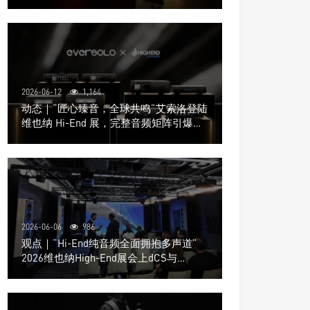
道极致影院
2026-06-12
1,164
动态｜“匠心臻音，全球共鸣”艾索洛登陆
维也纳 Hi-End 展，完整音频矩阵引爆关
注
2026-06-06
986
观点｜“Hi-End纯音频全面拥抱多声道”
2026维也纳High-End展会上dCS与
Trinnov Audio搭建多声道演示系统