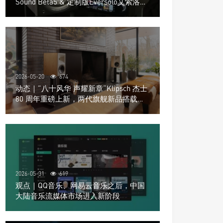
Sound Beta5 & 定制版Eversolo艾索洛
Play音响组合
2026-05-20
674
动态｜”八十风华 声耀新章“Klipsch 杰士
80 周年重磅上新，两代旗舰新品搭载硬
核配置音质再升级
2026-05-31
619
观点｜QQ音乐、网易云音乐之后，中国
大陆音乐流媒体市场进入新阶段