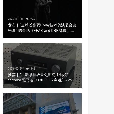
2026-05-30
924
发布｜“全球首张双Dolby技术的演唱会蓝
光碟” 陈奕迅《FEAR and DREAMS 世界
巡回演唱会》4K UHD BD新品发布会
2026-05-29
842
推荐｜“重新掌握轻量化影院主动权”
Yamaha 雅马哈 RX300A 5.2声道/8K AV放
大器