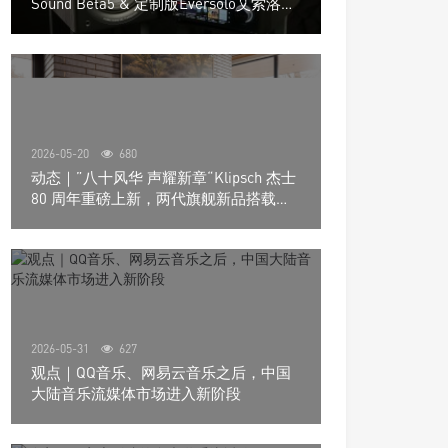
Sound Beta5 & 定制版Eversolo艾索洛
Play音响组合
2026-05-20
680
动态｜”八十风华 声耀新章“Klipsch 杰士
80 周年重磅上新，两代旗舰新品搭载硬
核配置音质再升级
2026-05-31
627
观点｜QQ音乐、网易云音乐之后，中国
大陆音乐流媒体市场进入新阶段