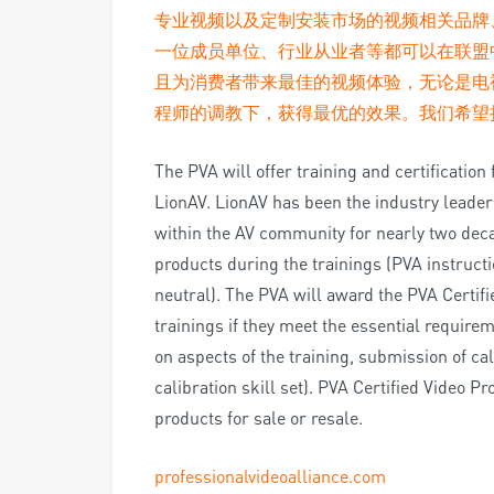
专业视频以及定制安装市场的视频相关品牌
一位成员单位、行业从业者等都可以在联盟
且为消费者带来最佳的视频体验，无论是电
程师的调教下，获得最优的效果。我们希望
The PVA will offer training and certification
LionAV. LionAV has been the industry leader 
within the AV community for nearly two dec
products during the trainings (PVA instructi
neutral). The PVA will award the PVA Certifie
trainings if they meet the essential require
on aspects of the training, submission of cal
calibration skill set). PVA Certified Video 
products for sale or resale.
professionalvideoalliance.com