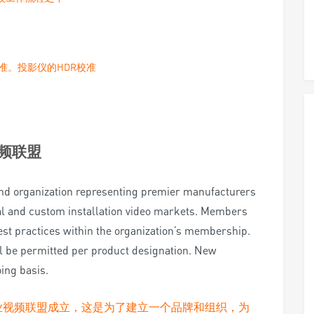
校准。投影仪的HDR校准
频联盟
and organization representing premier manufacturers
nal and custom installation video markets. Members
 best practices within the organization’s membership.
ll be permitted per product designation. New
ing basis.
ance (PVA)专业视频联盟成立，这是为了建立一个品牌和组织，为