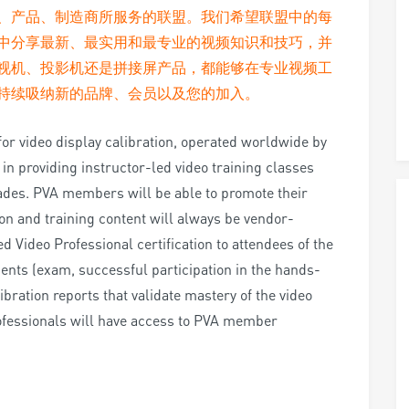
、产品、制造商所服务的联盟。我们希望联盟中的每
中分享最新、最实用和最专业的视频知识和技巧，并
视机、投影机还是拼接屏产品，都能够在专业视频工
持续吸纳新的品牌、会员以及您的加入。
 for video display calibration, operated worldwide by
in providing instructor-led video training classes
ades. PVA members will be able to promote their
on and training content will always be vendor-
d Video Professional certification to attendees of the
ments (exam, successful participation in the hands-
ibration reports that validate mastery of the video
Professionals will have access to PVA member