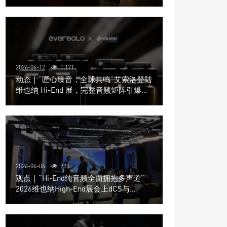
道极致影院
2026-06-12
1,171
动态｜“匠心臻音，全球共鸣”艾索洛登陆
维也纳 Hi-End 展，完整音频矩阵引爆关
注
2026-06-06
993
观点｜“Hi-End纯音频全面拥抱多声道”
2026维也纳High-End展会上dCS与
Trinnov Audio搭建多声道演示系统