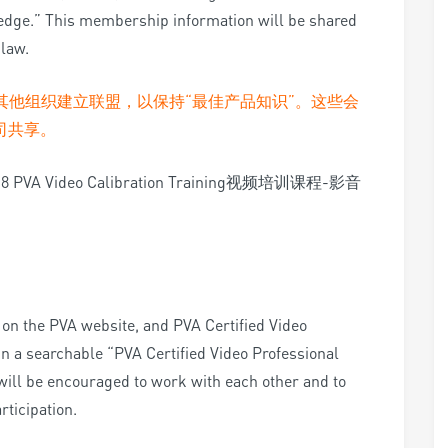
ledge.” This membership information will be shared
law.
A和其他组织建立联盟，以保持“最佳产品知识”。这些会
司共享。
n the PVA website, and PVA Certified Video
 in a searchable “PVA Certified Video Professional
ll be encouraged to work with each other and to
ticipation.