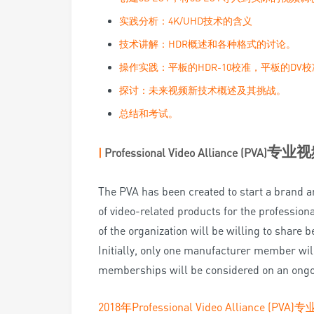
实践分析：4K/UHD技术的含义
技术讲解：HDR概述和各种格式的讨论。
操作实践：平板的HDR-10校准，平板的DV
探讨：未来视频新技术概述及其挑战。
总结和考试。
专业视
|
Professional Video Alliance (PVA)
The PVA has been created to start a brand 
of video-related products for the professio
of the organization will be willing to share
Initially, only one manufacturer member wi
memberships will be considered on an ongo
2018年Professional Video Alli