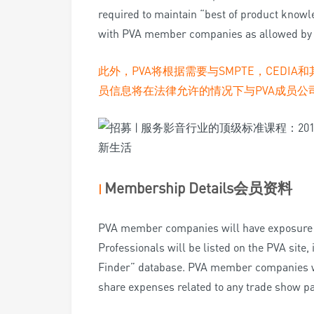
required to maintain “best of product know
with PVA member companies as allowed by 
此外，PVA将根据需要与SMPTE，CEDI
员信息将在法律允许的情况下与PVA成员公
Membership Details
会员资料
|
PVA member companies will have exposure o
Professionals will be listed on the PVA site,
Finder” database. PVA member companies wi
share expenses related to any trade show par