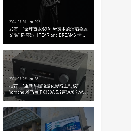
2026-05-30
942
发布｜“全球首张双Dolby技术的演唱会蓝
光碟” 陈奕迅《FEAR and DREAMS 世界
巡回演唱会》4K UHD BD新品发布会
2026-05-29
851
推荐｜“重新掌握轻量化影院主动权”
Yamaha 雅马哈 RX300A 5.2声道/8K AV放
大器