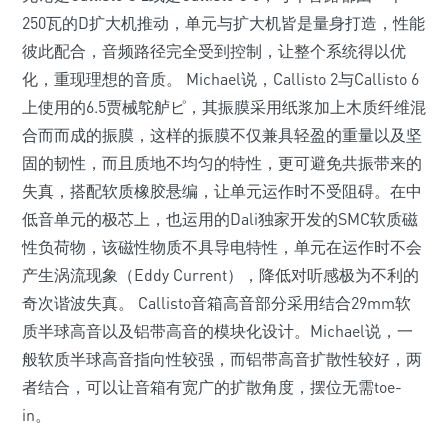
250瓦的D扩大机推动，单元与扩大机皆是量身打造，性能
彼此配合，音频路径完全受到控制，让整个系统得以优
化，重现理想的音质。 Michael说，Callisto 2与Callisto 6
上使用的6.5贾械鸵舻ピ，其振膜采用纸浆加上木质纤维混
合而而成的振膜，这样的振膜不仅兼具轻盈的重量以及坚
固的韧性，而且质地不均匀的特性，更可避免共振带来的
失真，搭配软质橡胶悬编，让单元运作时不受阻碍。在中
低音单元的极芯上，也运用的Dali独家开发的SMC软质磁
性负荷物，该磁性物质不具导电特性，单元在运作时不会
产生涡流现象（Eddy Current），降低对听感极为不利的
奇次谐波失真。 Callisto音箱高音部分采用结合29mm软
质半球高音以及铝带高音的模块化设计。Michael说，一
般软质半球高音指向性较强，而铝带高音扩散性较好，两
者结合，可以让音箱有宽广的扩散角度，摆位无需toe-
in。