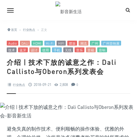
首页
›
行业热点
›
正文
Audio
DALI
HDMI
Hi-Fi
HIFI
摆放
潮流
广州
广州音响展
技术
蓝牙
设计
使用
手机
无线
音乐
音箱
音响
介绍 | 技术下放的诚意之作：Dali
Callisto与Oberon系列发表会
2018-09-21
2,808
行业热点
0
避免失真的制作技术、便利顺畅的操作体验、优雅的外