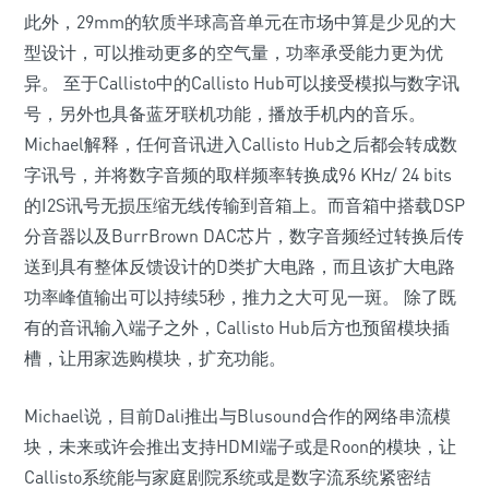
此外，29mm的软质半球高音单元在市场中算是少见的大
型设计，可以推动更多的空气量，功率承受能力更为优
异。 至于Callisto中的Callisto Hub可以接受模拟与数字讯
号，另外也具备蓝牙联机功能，播放手机内的音乐。
Michael解释，任何音讯进入Callisto Hub之后都会转成数
字讯号，并将数字音频的取样频率转换成96 KHz/ 24 bits
的I2S讯号无损压缩无线传输到音箱上。而音箱中搭载DSP
分音器以及BurrBrown DAC芯片，数字音频经过转换后传
送到具有整体反馈设计的D类扩大电路，而且该扩大电路
功率峰值输出可以持续5秒，推力之大可见一斑。 除了既
有的音讯输入端子之外，Callisto Hub后方也预留模块插
槽，让用家选购模块，扩充功能。
Michael说，目前Dali推出与Blusound合作的网络串流模
块，未来或许会推出支持HDMI端子或是Roon的模块，让
Callisto系统能与家庭剧院系统或是数字流系统紧密结