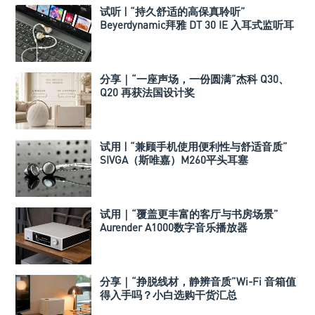
试听 | “持久舒适的高保真聆听”
Beyerdynamic拜雅 DT 30 IE 入耳式监听耳
机
分享｜“一座声场，一份圆满”杰科 Q30、
Q20 再获法国设计奖
试用 | “兼顾手机使用便利性与舒适音质”
SIVGA（斯唯嘉）M260平头耳塞
试用｜“覆盖更丰富的客厅与书房场景”
Aurender A1000数字音乐播放器
分享｜“挣脱线材，静辨音质”Wi-Fi 音箱值
得入手吗？小白选购干货汇总