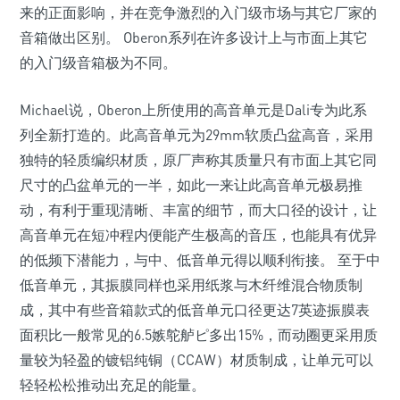
来的正面影响，并在竞争激烈的入门级市场与其它厂家的
音箱做出区别。 Oberon系列在许多设计上与市面上其它
的入门级音箱极为不同。
Michael说，Oberon上所使用的高音单元是Dali专为此系
列全新打造的。此高音单元为29mm软质凸盆高音，采用
独特的轻质编织材质，原厂声称其质量只有市面上其它同
尺寸的凸盆单元的一半，如此一来让此高音单元极易推
动，有利于重现清晰、丰富的细节，而大口径的设计，让
高音单元在短冲程内便能产生极高的音压，也能具有优异
的低频下潜能力，与中、低音单元得以顺利衔接。 至于中
低音单元，其振膜同样也采用纸浆与木纤维混合物质制
成，其中有些音箱款式的低音单元口径更达7英迹振膜表
面积比一般常见的6.5嫉鸵舻ピ多出15%，而动圈更采用质
量较为轻盈的镀铝纯铜（CCAW）材质制成，让单元可以
轻轻松松推动出充足的能量。