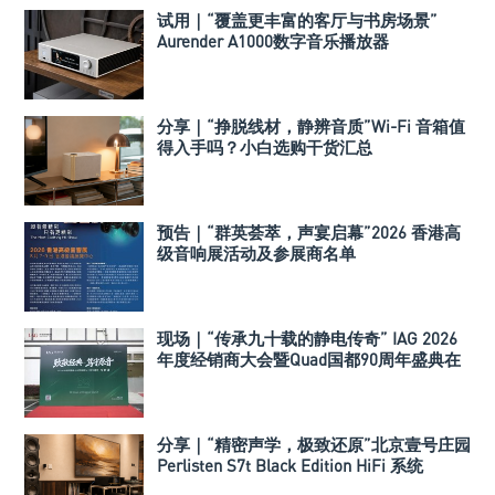
试用｜“覆盖更丰富的客厅与书房场景”
Aurender A1000数字音乐播放器
分享｜“挣脱线材，静辨音质”Wi-Fi 音箱值
得入手吗？小白选购干货汇总
预告｜“群英荟萃，声宴启幕”2026 香港高
级音响展活动及参展商名单
现场｜“传承九十载的静电传奇” IAG 2026
年度经销商大会暨Quad国都90周年盛典在
深举行
分享｜“精密声学，极致还原”北京壹号庄园
Perlisten S7t Black Edition HiFi 系统