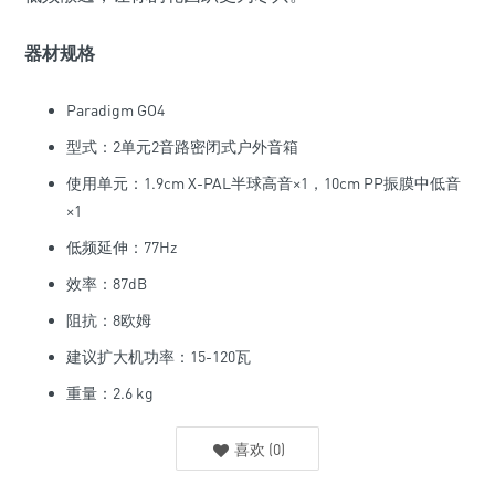
器材规格
Paradigm GO4
型式：2单元2音路密闭式户外音箱
使用单元：1.9cm X-PAL半球高音×1，10cm PP振膜中低音
×1
低频延伸：77Hz
效率：87dB
阻抗：8欧姆
建议扩大机功率：15-120瓦
重量：2.6 kg
喜欢
(
0
)