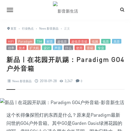
首页
›
行业热点
›
News 影音新品
›
正文
HIFI
Paradigm
TIM
材质
超低音
超低音音箱
低频
低音
高音
功率
技术
扩大机
设计
声音
什么
使用
音箱
专业
新品 | 在花园开趴踢：Paradigm GO4
户外音箱
2018-09-28
3,247
News 影音新品
0
这个长得像探照灯的东西是什么？原来是Paradigm最新
问世的GO4户外音箱。其中GO是Garden Oasis绿洲花园的