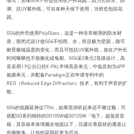
缩写，意味GO4十分适合用在户外花园，因为它防水、防
潮、抗UV紫外线，可在各种天候下使用，当然也包括花
园。
GO4的外壳使用PolyGlass，这是一种非常耐用的防水材
质，密闭式设计使GO4不怕雨、水，而且极为坚固，除可
耐受极端温度的变化，而且可抵抗UV紫外线，放在户外长
时间曝晒也不致脆化或龟裂。GO4采2单元2音路设计，高
音采用1.9公分口径X-PAL半球高音单元，中低音则为4PP
振膜单元，并配备Paradigm正在申请专利中的
RED（Reduced Edge Diffraction）技术，有利于声音的扩
散。
GO4的低频延伸达77Hz，如果觉得听起来还不够过瘾，可
搭配GO系列独特的GO10SW或GO12SW「地下」超低音音
箱，其音箱本体埋藏在地面以下，仅露出香菇状的通道让
低频散逸，让你的花园趴更为尽兴。