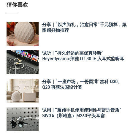
猜你喜欢
分享｜“以声为礼，治愈日常”千元预算，氛
围感好物推荐
试听 | “持久舒适的高保真聆听”
Beyerdynamic拜雅 DT 30 IE 入耳式监听耳
机
分享｜“一座声场，一份圆满”杰科 Q30、
Q20 再获法国设计奖
试用 | “兼顾手机使用便利性与舒适音质”
SIVGA（斯唯嘉）M260平头耳塞