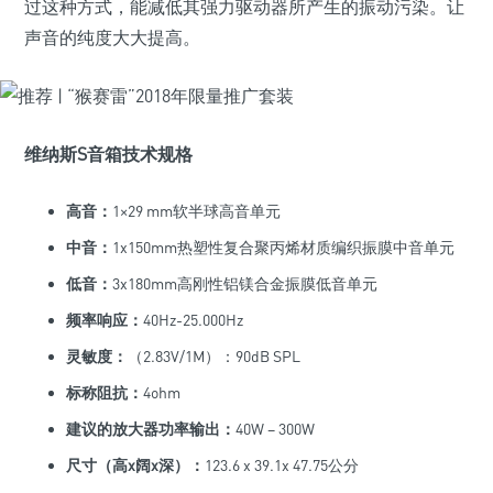
过这种方式，能减低其强力驱动器所产生的振动污染。让
声音的纯度大大提高。
维纳斯S音箱技术规格
高音：
1×29 mm软半球高音单元
中音：
1x150mm热塑性复合聚丙烯材质编织振膜中音单元
低音：
3x180mm高刚性铝镁合金振膜低音单元
频率响应：
40Hz-25.000Hz
灵敏度：
（2.83V/1M）：90dB SPL
标称阻抗：
4ohm
建议的放大器功率输出：
40W – 300W
尺寸（高x阔x深）：
123.6 x 39.1x 47.75公分