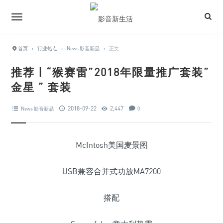
首页
›
行业热点
›
News 影音新品
›
正文
推荐 | “猴赛雷”2018年限量推广套装”
金星 ” 套装
2018-09-22
2,447
News 影音新品
0
McIntosh美国麦景图
USB兼容合并式功放MA7200
搭配