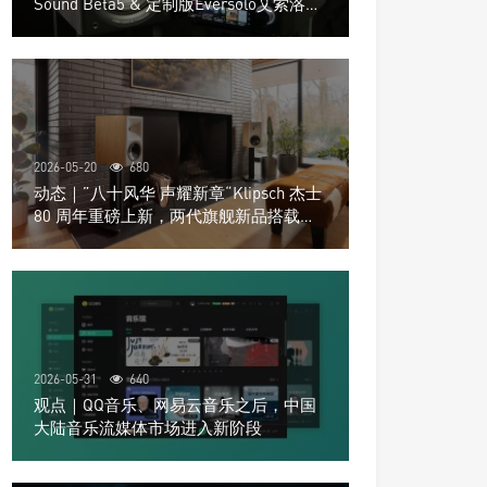
Sound Beta5 & 定制版Eversolo艾索洛
Play音响组合
2026-05-20
680
动态｜”八十风华 声耀新章“Klipsch 杰士
80 周年重磅上新，两代旗舰新品搭载硬
核配置音质再升级
2026-05-31
640
观点｜QQ音乐、网易云音乐之后，中国
大陆音乐流媒体市场进入新阶段