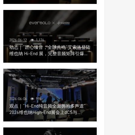
道极致影院
2026-06-12
1,176
动态｜“匠心臻音，全球共鸣”艾索洛登陆
维也纳 Hi-End 展，完整音频矩阵引爆关
注
2026-06-06
998
观点｜“Hi-End纯音频全面拥抱多声道”
2026维也纳High-End展会上dCS与
Trinnov Audio搭建多声道演示系统