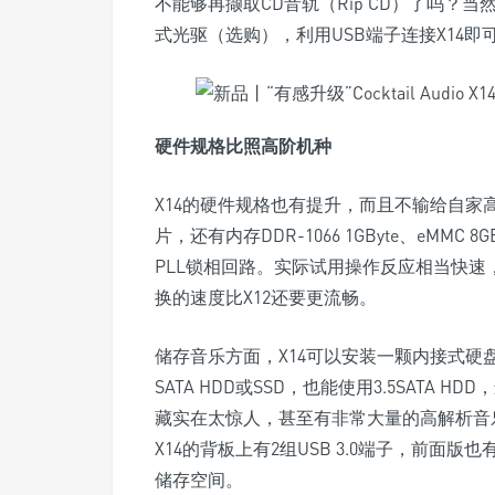
不能够再撷取CD音轨（Rip CD）了吗？当
式光驱（选购），利用USB端子连接X14即
硬件规格比照高阶机种
X14的硬件规格也有提升，而且不输给自家高阶
片，还有内存DDR-1066 1GByte、eMMC 8G
PLL锁相回路。实际试用操作反应相当快
换的速度比X12还要更流畅。
储存音乐方面，X14可以安装一颗内接式硬
SATA HDD或SSD，也能使用3.5SATA
藏实在太惊人，甚至有非常大量的高解析音
X14的背板上有2组USB 3.0端子，前面版
储存空间。