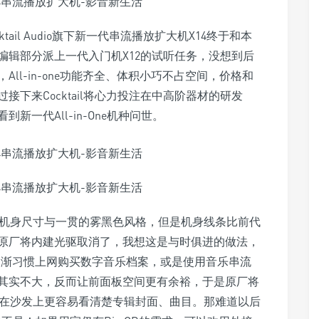
ail Audio旗下新一代串流播放扩大机X14终于和本
编辑部分派上一代入门机X12的试听任务，没想到后
ll-in-one功能齐全、体积小巧不占空间，价格和
下来Cocktail将心力投注在中高阶器材的研发
一代All-in-One机种问世。
巧的机身尺寸与一贯的雾黑色风格，但是机身线条比前代
原厂将内建光驱取消了，我想这是与时俱进的做法，
逐渐习惯上网购买数字音乐档案，或是使用音乐串流
其实不大，反而让前面板空间更有余裕，于是原厂将
xel），坐在沙发上更容易看清楚专辑封面、曲目。那难道以后