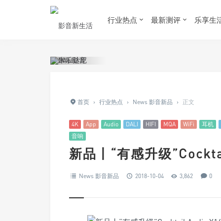
行业热点
最新测评
乐享生
首页
›
行业热点
›
News 影音新品
›
正文
4K
App
Audio
DALI
HIFI
MQA
WiFi
耳机
音响
新品丨“有感升级”Cockta
News 影音新品
2018-10-04
3,862
0