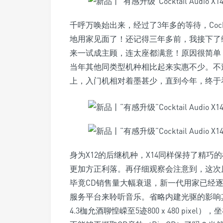
千呼万唤始出来，经过了3年多的等待，Cockt
地用家见面了！还记得三年多前，我接下了
来一试成主顾，连太座都满意！原因很简单，A
当年其他同类型机种相比起来实惠不少。不过接
上，入门机相对着墨甚少，直到今年，终于看到新
身为X12的后继机种，X14同样保持了精
更加方正利落。再仔细观察会注意到，这次
毕竟CD销售量大幅衰退，新一代用家已经
服务平台来聆听音乐。省略内建光驱的影响
4.3枷允酒聊惶嵘至5迹800 x 480 pi