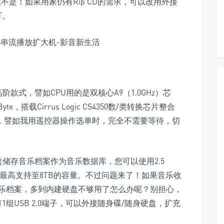
然不是！如果用家仍有Rip CD的需求，可以改用外接
可。
款式，譬如CPU用的是双核心A9（1.0GHz）芯
Byte，搭载Cirrus Logic CS4350数/类转换芯片整合
速，譬如我用遥控器操作选单时，完全不需要等待，切
盘储存音乐档案作为音乐数据库，您可以使用2.5
 HDD，最高支持至8TB的容量。不过问题来了！如果音乐收
乐档案，多到内建硬盘不够用了怎么办呢？别担心，
也有1组USB 2.0端子，可以外接随身碟/随身硬盘，扩充