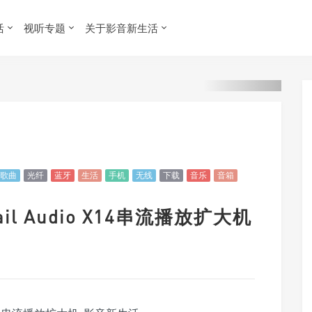
活
视听专题
关于影音新生活
歌曲
光纤
蓝牙
生活
手机
无线
下载
音乐
音箱
il Audio X14串流播放扩大机