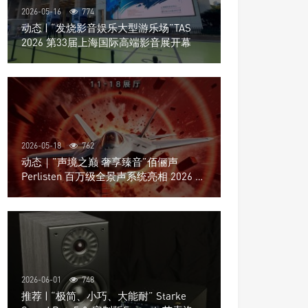
2026-05-16
774
动态 | “发烧影音娱乐大型游乐场”TAS
2026 第33届上海国际高端影音展开幕
2026-05-18
762
动态｜”声境之巅 奢享臻音”佰俪声
Perlisten 百万级全景声系统亮相 2026 北
京国际音响展
2026-06-01
748
推荐 | “极简、小巧、大能耐” Starke