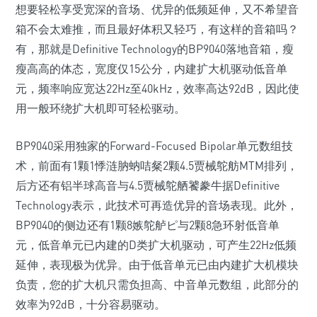
想要轻松享受宽深的音场、优异的低频延伸，又不希望音
箱不会太难推，而且最好体积又轻巧，有这样的音箱吗？
有，那就是Definitive Technology的BP9040落地音箱，瘦
瘦高高的体态，宽度仅15公分，内建扩大机驱动低音单
元，频率响应宽达22Hz至40kHz，效率高达92dB，因此使
用一般环绕扩大机即可轻松驱动。
BP9040采用独家的Forward-Focused Bipolar单元数组技
术，前面有1颗1悸涟肭蚋咭粲2颗4.5贾械鸵舫MTM排列，
后方还有铝半球高音与4.5贾械鸵舾饕豢牛据Definitive
Technology表示，此技术可再造优异的音场表现。此外，
BP9040的侧边还有1颗8嫉鸵舻ピ与2颗8急环射低音单
元，低音单元已内建的D类扩大机驱动，可产生22Hz低频
延伸，表现极为优异。由于低音单元已由内建扩大机模块
负责，您的扩大机只需负担高、中音单元数组，此部分的
效率为92dB，十分容易驱动。