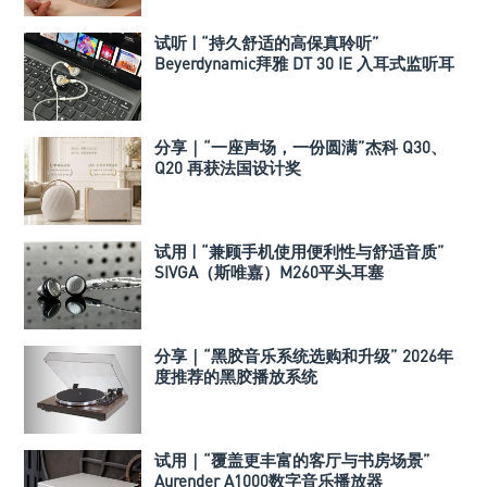
试听 | “持久舒适的高保真聆听”
Beyerdynamic拜雅 DT 30 IE 入耳式监听耳
机
分享｜“一座声场，一份圆满”杰科 Q30、
Q20 再获法国设计奖
试用 | “兼顾手机使用便利性与舒适音质”
SIVGA（斯唯嘉）M260平头耳塞
分享｜“黑胶音乐系统选购和升级” 2026年
度推荐的黑胶播放系统
试用｜“覆盖更丰富的客厅与书房场景”
Aurender A1000数字音乐播放器