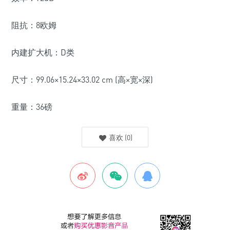
阻抗：8欧姆
内建扩大机：D类
尺寸：99.06×15.24×33.02 cm (高×宽×深)
重量：36磅
喜欢
(
0
)