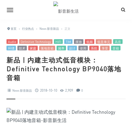
首页
›
行业热点
›
News 影音新品
›
正文
Audio
Definitive Technology
HIFI
TIM
摆放
低频
低音单元
高音
环绕
技术
家庭
落地音箱
频率
设计
使用
系统
享受
音箱
新品 | 内建主动式低音模块：
Definitive Technology BP9040落地
音箱
2018-10-10
2,909
News 影音新品
0