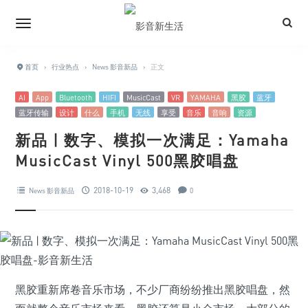
首页
›
行业热点
›
News 影音新品
›
正文
AI
App
Bluetooth
HIFI
MusicCast
VR
YAMAHA
黑胶
蓝牙
蓝牙传输
设计
什么
手机
无线
享受
音乐
音响
资源
新品 | 数字、模拟一次满足：Yamaha
MusicCast Vinyl 500黑胶唱盘
2018-10-19
3,468
News 影音新品
0
黑胶重新席卷音乐市场，不少厂商纷纷推出黑胶唱盘，然