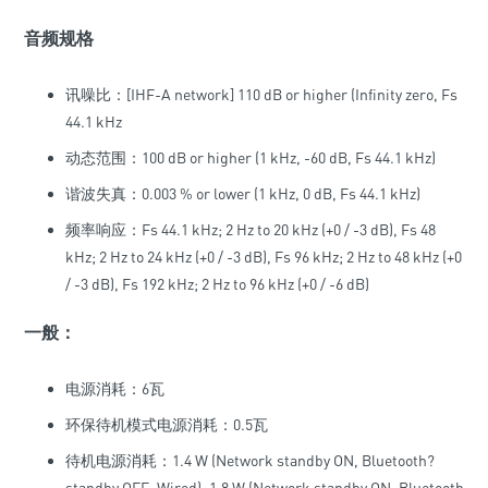
音频规格
讯噪比：[IHF-A network] 110 dB or higher (Infinity zero, Fs
44.1 kHz
动态范围：100 dB or higher (1 kHz, -60 dB, Fs 44.1 kHz)
谐波失真：0.003 % or lower (1 kHz, 0 dB, Fs 44.1 kHz)
频率响应：Fs 44.1 kHz; 2 Hz to 20 kHz (+0 / -3 dB), Fs 48
kHz; 2 Hz to 24 kHz (+0 / -3 dB), Fs 96 kHz; 2 Hz to 48 kHz (+0
/ -3 dB), Fs 192 kHz; 2 Hz to 96 kHz (+0 / -6 dB)
一般：
电源消耗：6瓦
环保待机模式电源消耗：0.5瓦
待机电源消耗：1.4 W (Network standby ON, Bluetooth?
standby OFF, Wired), 1.8 W (Network standby ON, Bluetooth