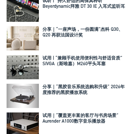
试听 | “持久舒适的高保真聆听”
Beyerdynamic拜雅 DT 30 IE 入耳式监听耳
机
分享｜“一座声场，一份圆满”杰科 Q30、
Q20 再获法国设计奖
试用 | “兼顾手机使用便利性与舒适音质”
SIVGA（斯唯嘉）M260平头耳塞
分享｜“黑胶音乐系统选购和升级” 2026年
度推荐的黑胶播放系统
试用｜“覆盖更丰富的客厅与书房场景”
Aurender A1000数字音乐播放器