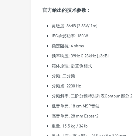
官方给出的技术参数：
灵敏度: 86dB (2.83V/ 1m)
IEC承受功率: 180 W
额定阻抗: 4 ohms
频率响应: 39Hz C 23kHz (±3dB)
箱体原理: 后置倒相式
分频: 二分频
分频点: 2200 Hz
分频斜率: 二阶分频特别列表Contour 部分 2
低音单元: 18 cm MSP音盆
高音单元: 28 mm Esotar2
重量: 15.5 kg / 34 lb
尺寸（宽 x 高 x 深）: 215 x 440 x 360 mm