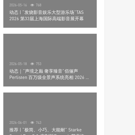
2026-05-16
768
动态 | “发烧影音娱乐大型游乐场”TAS
2026 第33届上海国际高端影音展开幕
2026-05-18
753
动态｜”声境之巅 奢享臻音”佰俪声
Perlisten 百万级全景声系统亮相 2026 北
京国际音响展
2026-06-01
743
推荐 | “极简、小巧、大能耐” Starke