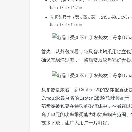
8.5 x 17.3 x 14.2 in
带脚架尺寸（宽 x 高 x 深）: 215 x 440 x 396 
8.5 x 17.3 x 15.6 in
首先，从外包来看，每只音响均采用独立包
确保其飘洋过海，一路颠簸后依然完好无损
从参数是来看，新Contour20的整体配
Dynaudio最著名的Esotar 2织物软
部音圈被包裹在特殊的磁流体中，在减震以
高了单元的功率承受能力和频率响应范围。将
技术下放，让广大用户一片叫好。