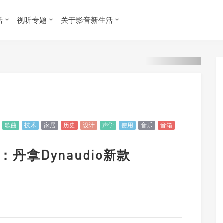
活
视听专题
关于影音新生活
歌曲
技术
家居
历史
设计
声学
使用
音乐
音箱
丹拿Dynaudio新款