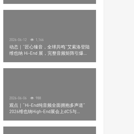
道极致影院
2026-06-12
1,166
动态｜“匠心臻音，全球共鸣”艾索洛登陆
维也纳 Hi-End 展，完整音频矩阵引爆关
注
2026-06-06
988
观点｜“Hi-End纯音频全面拥抱多声道”
2026维也纳High-End展会上dCS与
Trinnov Audio搭建多声道演示系统