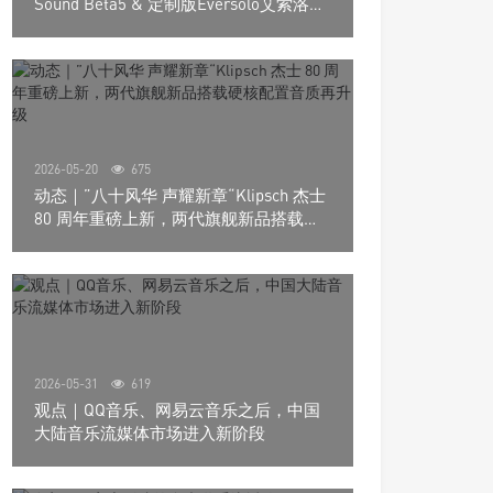
Sound Beta5 & 定制版Eversolo艾索洛
Play音响组合
2026-05-20
675
动态｜”八十风华 声耀新章“Klipsch 杰士
80 周年重磅上新，两代旗舰新品搭载硬
核配置音质再升级
2026-05-31
619
观点｜QQ音乐、网易云音乐之后，中国
大陆音乐流媒体市场进入新阶段