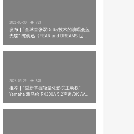
2026-05-30
933
发布｜“全球首张双Dolby技术的演唱会蓝
光碟” 陈奕迅《FEAR and DREAMS 世界
巡回演唱会》4K UHD BD新品发布会
2026-05-29
845
推荐｜“重新掌握轻量化影院主动权”
Yamaha 雅马哈 RX300A 5.2声道/8K AV放
大器