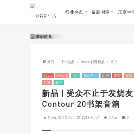
行业热点
最新测评
乐享生
首页
›
行业热点
›
News 影音新品
›
正文
Audio
Hi-End
HIFI
低音单元
定位
发布
发烧
音响
展会
新品 | 受众不止于发烧友：
Contour 20书架音箱
News 影音新品
2018-10-24
3,456
0