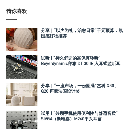
猜你喜欢
分享｜“以声为礼，治愈日常”千元预算，氛
围感好物推荐
试听 | “持久舒适的高保真聆听”
Beyerdynamic拜雅 DT 30 IE 入耳式监听耳
机
分享｜“一座声场，一份圆满”杰科 Q30、
Q20 再获法国设计奖
试用 | “兼顾手机使用便利性与舒适音质”
SIVGA（斯唯嘉）M260平头耳塞