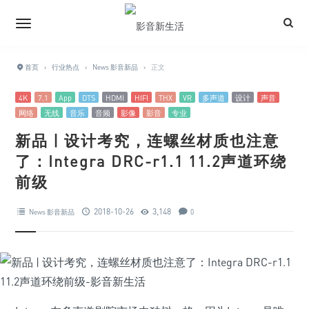
首页
›
行业热点
›
News 影音新品
›
正文
4K
7.1
App
DTS
HDMI
HIFI
THX
VR
多声道
设计
声音
网络
无线
音乐
音频
影像
影音
专业
新品 | 设计考究，连螺丝材质也注意
了：Integra DRC-r1.1 11.2声道环绕
前级
2018-10-26
3,148
News 影音新品
0