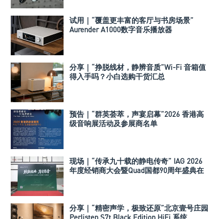
试用｜“覆盖更丰富的客厅与书房场景”
Aurender A1000数字音乐播放器
分享｜“挣脱线材，静辨音质”Wi-Fi 音箱值
得入手吗？小白选购干货汇总
预告｜“群英荟萃，声宴启幕”2026 香港高
级音响展活动及参展商名单
现场｜“传承九十载的静电传奇” IAG 2026
年度经销商大会暨Quad国都90周年盛典在
深举行
分享｜“精密声学，极致还原”北京壹号庄园
Perlisten S7t Black Edition HiFi 系统