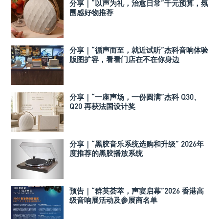
分享｜“以声为礼，治愈日常”千元预算，氛
围感好物推荐
分享｜“循声而至，就近试听”杰科音响体验
版图扩容，看看门店在不在你身边
分享｜“一座声场，一份圆满”杰科 Q30、
Q20 再获法国设计奖
分享｜“黑胶音乐系统选购和升级” 2026年
度推荐的黑胶播放系统
预告｜“群英荟萃，声宴启幕”2026 香港高
级音响展活动及参展商名单