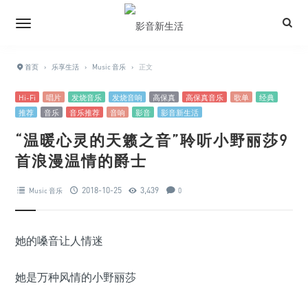
首页
›
乐享生活
›
Music 音乐
›
正文
Hi-Fi
唱片
发烧音乐
发烧音响
高保真
高保真音乐
歌单
经典
推荐
音乐
音乐推荐
音响
影音
影音新生活
“温暖心灵的天籁之音”聆听小野丽莎9
首浪漫温情的爵士
2018-10-25
3,439
Music 音乐
0
她的嗓音让人情迷
她是万种风情的小野丽莎