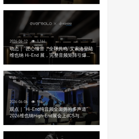
道极致影院
2026-06-12
1,164
动态｜“匠心臻音，全球共鸣”艾索洛登陆
维也纳 Hi-End 展，完整音频矩阵引爆关
注
2026-06-06
986
观点｜“Hi-End纯音频全面拥抱多声道”
2026维也纳High-End展会上dCS与
Trinnov Audio搭建多声道演示系统