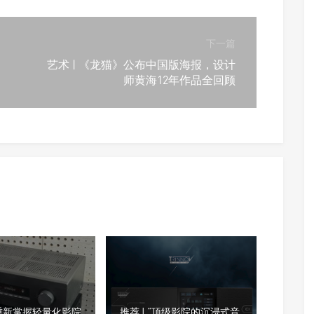
下一篇
艺术 | 《龙猫》公布中国版海报，设计
师黄海12年作品全回顾
重新掌握轻量化影院
推荐 | “顶级影院的沉浸式音