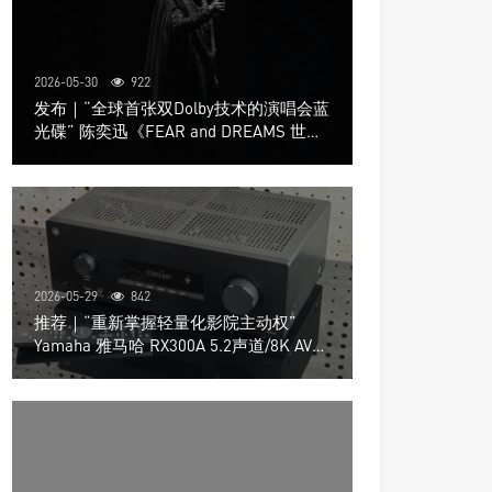
2026-05-30
922
发布｜“全球首张双Dolby技术的演唱会蓝
光碟” 陈奕迅《FEAR and DREAMS 世界
巡回演唱会》4K UHD BD新品发布会
2026-05-29
842
推荐｜“重新掌握轻量化影院主动权”
Yamaha 雅马哈 RX300A 5.2声道/8K AV放
大器