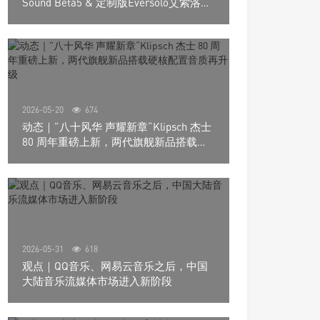
Sound Beta5 & 定制版Eversolo艾索洛
Play音响组合
2026-05-20
674
动态｜”八十风华 声耀新章“Klipsch 杰士
80 周年重磅上新，两代旗舰新品搭载硬
核配置音质再升级
2026-05-31
618
观点｜QQ音乐、网易云音乐之后，中国
大陆音乐流媒体市场进入新阶段