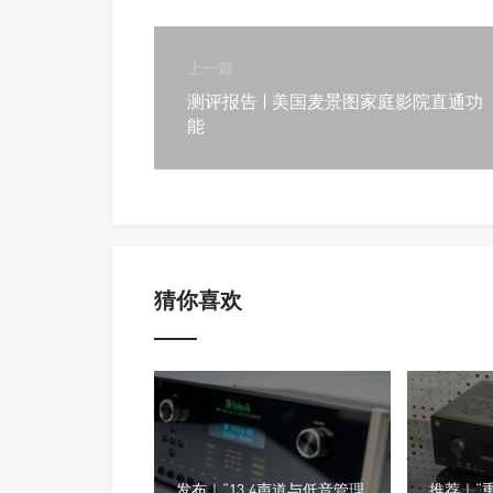
上一篇
测评报告 | 美国麦景图家庭影院直通功
能
猜你喜欢
发布｜“13.4声道与低音管理
推荐｜“