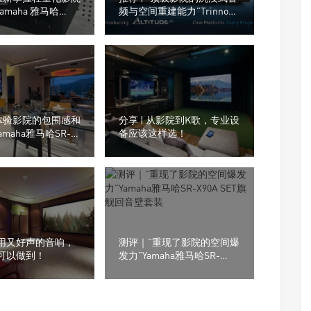
amaha 雅马哈
频与空间重建能力”Trinnov
5.2声道/8K AV放大
Audio（创诺）Altitude CI全
数字3D音效前级处理器
体验影院的包围感和
分享 | 从影院到K歌，专业设
amaha雅马哈SR-
备应该这样选！
SET旗舰回音壁套装
 耐用又好声的音响，
测评｜”重现了影院的空间爆
箱可以做到！
发力”Yamaha雅马哈SR-
X90A SET旗舰回音壁套装