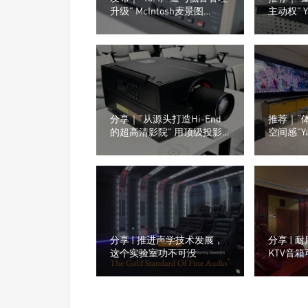
升级” McIntosh麦景图
主动权” Y
MX124家庭影院功放发布
RX300A 
器
分享｜“从源头打造Hi-End
推荐｜“
的超高清影院” 用顶级投影
空间感”Y
设备，发掘最优播放方案！
X90A 
分享 | 推进声学技术发展，
分享 |
这个实验室功不可没
KTV音