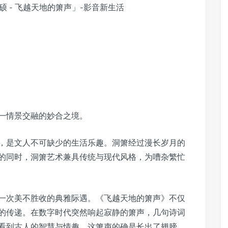
一情景交融的妙合之境。
，是文人不可缺少的生活乐趣。洞箫经过漫长岁月的
的同时，洞箫艺术兼具传统与现代风格，为嘈杂繁忙
一次美不胜收的典雅际遇。《飞越天地的箫声》不仅
的传递。在数字时代突然响起寂静的箫声，几句诗词
看到古人的智慧与情趣，这箫声的确是长出了翅膀，