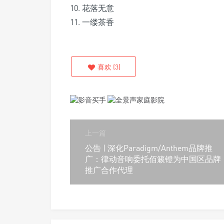
10. 花落无意
11. 一缕茶香
喜欢
(
3
)
上一篇
公告 | 深化Paradigm/Anthem品牌推
广：律动音响委托佰籁镫为中国区品牌
推广合作代理