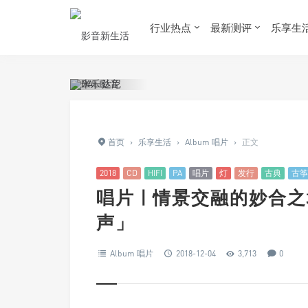
行业热点
最新测评
乐享生
首页
›
乐享生活
›
Album 唱片
›
正文
2018
CD
HIFI
PA
唱片
灯
发行
古典
古筝
唱片 | 情景交融的妙合
声」
Album 唱片
2018-12-04
3,713
0