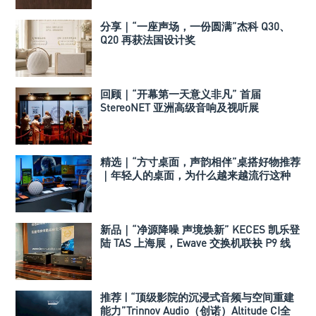
分享｜“一座声场，一份圆满”杰科 Q30、
Q20 再获法国设计奖
回顾｜“开幕第一天意义非凡” 首届
StereoNET 亚洲高级音响及视听展
精选｜“方寸桌面，声韵相伴”桌搭好物推荐
｜年轻人的桌面，为什么越来越流行这种
音箱？
新品｜“净源降噪 声境焕新” KECES 凯乐登
陆 TAS 上海展，Ewave 交换机联袂 P9 线
性电源重磅亮相
推荐 | “顶级影院的沉浸式音频与空间重建
能力”Trinnov Audio（创诺）Altitude CI全