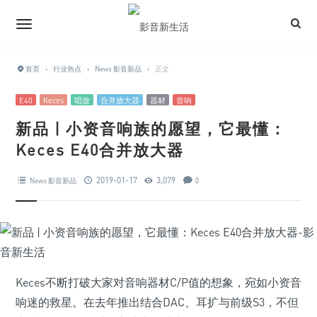
首页
›
行业热点
›
News 影音新品
›
正文
E40
Keces
唱放
合并放大器
器材
音响
新品 | 小资音响族的愿望，它最懂：
Keces E40合并放大器
2019-01-17
3,079
News 影音新品
0
Keces不断打破大家对音响器材C/P值的想象，宛如小资音
响迷的救星。在去年推出结合DAC、耳扩与前级S3，不但