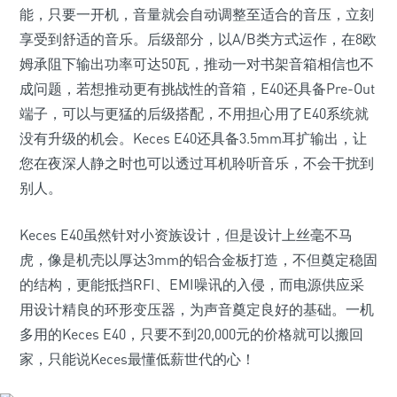
能，只要一开机，音量就会自动调整至适合的音压，立刻
享受到舒适的音乐。后级部分，以A/B类方式运作，在8欧
姆承阻下输出功率可达50瓦，推动一对书架音箱相信也不
成问题，若想推动更有挑战性的音箱，E40还具备Pre-Out
端子，可以与更猛的后级搭配，不用担心用了E40系统就
没有升级的机会。Keces E40还具备3.5mm耳扩输出，让
您在夜深人静之时也可以透过耳机聆听音乐，不会干扰到
别人。
Keces E40虽然针对小资族设计，但是设计上丝毫不马
虎，像是机壳以厚达3mm的铝合金板打造，不但奠定稳固
的结构，更能抵挡RFI、EMI噪讯的入侵，而电源供应采
用设计精良的环形变压器，为声音奠定良好的基础。一机
多用的Keces E40，只要不到20,000元的价格就可以搬回
家，只能说Keces最懂低薪世代的心！