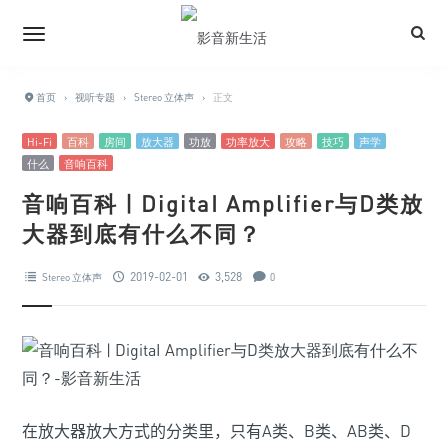
首页
›
视听专题
›
Stereo 立体声
›
正文
Hi-Fi
百科
房间
放大器
功放
功率放大
攻略
技巧
声学
什么
音响百科
音响百科 | DigitaI Amplifier与D类放
大器到底有什么不同？
2019-02-01
3,528
Stereo 立体声
0
在放大器放大方式的分类里，只有A类、B类、AB类、D