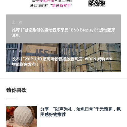
上一篇
推荐 | “舒适耐听的运动音乐享受” B&O Beoplay E6 运动蓝牙
耳机
下一篇
发布 | “2019 UHD 超高清影音播放新高度” VIDON 威动 V20
智能影库发布！
猜你喜欢
分享｜“以声为礼，治愈日常”千元预算，氛
围感好物推荐