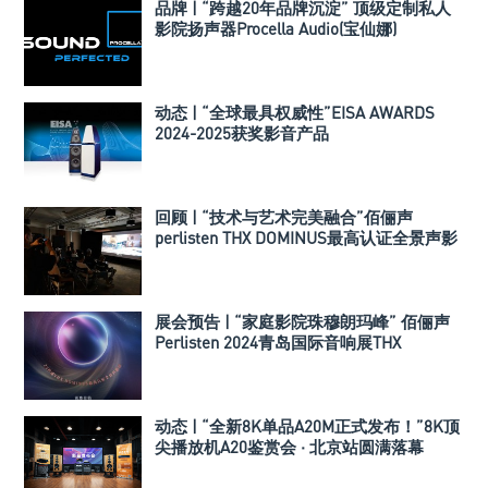
品牌 | “跨越20年品牌沉淀” 顶级定制私人
影院扬声器Procella Audio(宝仙娜)
动态 | “全球最具权威性”EISA AWARDS
2024-2025获奖影音产品
回顾 | “技术与艺术完美融合”佰俪声
perlisten THX DOMINUS最高认证全景声影
院2024青岛国际音响展
展会预告 | “家庭影院珠穆朗玛峰” 佰俪声
Perlisten 2024青岛国际音响展THX
DOMINUS最高认证全景声影院
动态 | “全新8K单品A20M正式发布！”8K顶
尖播放机A20鉴赏会 · 北京站圆满落幕