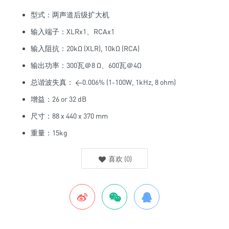
型式：两声道后级扩大机
输入端子：XLRx1、RCAx1
输入阻抗：20kΩ (XLR), 10kΩ (RCA)
输出功率：300瓦＠8 Ω、600瓦＠4Ω
总谐波失真： <0.006% (1-100W, 1kHz, 8 ohm)
增益：26 or 32 dB
尺寸：88 x 440 x 370 mm
重量：15kg
喜欢
(
0
)