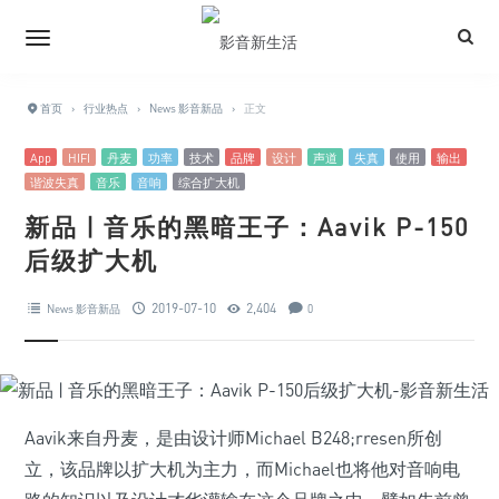
首页
›
行业热点
›
News 影音新品
›
正文
App
HIFI
丹麦
功率
技术
品牌
设计
声道
失真
使用
输出
谐波失真
音乐
音响
综合扩大机
新品 | 音乐的黑暗王子：Aavik P-150
后级扩大机
2019-07-10
2,404
News 影音新品
0
Aavik来自丹麦，是由设计师Michael B248;rresen所创
立，该品牌以扩大机为主力，而Michael也将他对音响电