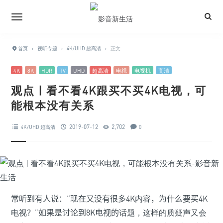
首页
›
视听专题
›
4K/UHD 超高清
›
正文
4K
8K
HDR
TV
UHD
超高清
电视
电视机
高清
观点 | 看不看4K跟买不买4K电视，可
能根本没有关系
2019-07-12
2,702
4K/UHD 超高清
0
常听到有人说：“现在又没有很多
4K内容
，为什么要买
4K
电视
？”如果是讨论到8K电视的
话题，这样的质疑声又会