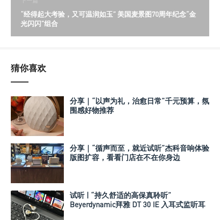
下一篇
“经得起大考验，又可温润如玉” 美国麦景图70周年纪念“金
光闪闪”组合
猜你喜欢
分享｜“以声为礼，治愈日常”千元预算，氛
围感好物推荐
分享｜“循声而至，就近试听”杰科音响体验
版图扩容，看看门店在不在你身边
试听 | “持久舒适的高保真聆听”
Beyerdynamic拜雅 DT 30 IE 入耳式监听耳
机