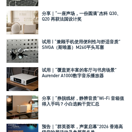
分享｜“一座声场，一份圆满”杰科 Q30、
Q20 再获法国设计奖
试用 | “兼顾手机使用便利性与舒适音质”
SIVGA（斯唯嘉）M260平头耳塞
试用｜“覆盖更丰富的客厅与书房场景”
Aurender A1000数字音乐播放器
分享｜“挣脱线材，静辨音质”Wi-Fi 音箱值
得入手吗？小白选购干货汇总
预告｜“群英荟萃，声宴启幕”2026 香港高