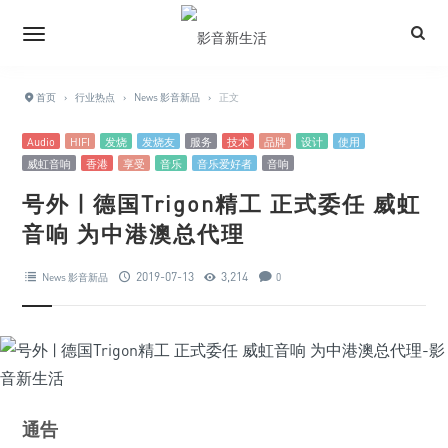
首页
›
行业热点
›
News 影音新品
›
正文
Audio
HIFI
发烧
发烧友
服务
技术
品牌
设计
使用
威虹音响
香港
享受
音乐
音乐爱好者
音响
号外 | 德国Trigon精工 正式委任 威虹
音响 为中港澳总代理
2019-07-13
3,214
News 影音新品
0
通告