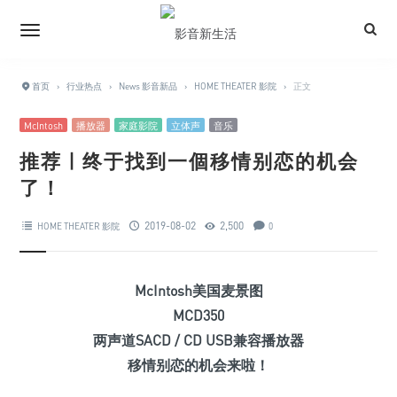
首页
›
行业热点
›
News 影音新品
›
HOME THEATER 影院
›
正文
McIntosh
播放器
家庭影院
立体声
音乐
推荐 | 终于找到一個移情别恋的机会
了！
2019-08-02
2,500
HOME THEATER 影院
0
McIntosh美国麦景图
MCD350
两声道SACD / CD USB兼容播放器
移情别恋的机会来啦！