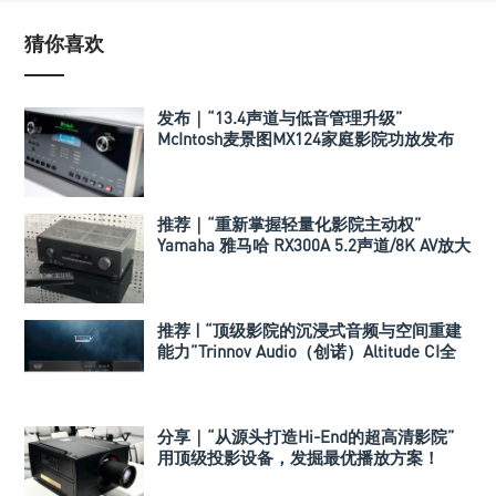
猜你喜欢
发布｜“13.4声道与低音管理升级”
McIntosh麦景图MX124家庭影院功放发布
推荐｜“重新掌握轻量化影院主动权”
Yamaha 雅马哈 RX300A 5.2声道/8K AV放大
器
推荐 | “顶级影院的沉浸式音频与空间重建
能力”Trinnov Audio（创诺）Altitude CI全
数字3D音效前级处理器
分享｜“从源头打造Hi-End的超高清影院”
用顶级投影设备，发掘最优播放方案！