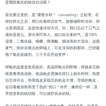
是预防氧化的较佳办法呢？
首先要注意的，是“缓慢冷却＂（annealing）之处理。在
焊好焊点之后，用口向着焊点吹气，使熔锡即时冷却，焊
点更易固定，这是快速冷却方式。但，我们忘记了口气之
成份是甚么。讲出来吓坏人。由口吹出来的气，是100%
湿度，二氧化碳、细菌、啤酒酸、烟油等的大混合。这股
废气，给吹在熔点的焊锡上，它在冷却的刹那间，已经吸
饱了氧化促媒剂。三个月后开始变声！
焊枪的温度是愈高愈好、高温焊枪点到即熔，焊接多芯粗
线更要用高温枪。低温枪必需搁在焊口上较长时间，热度
沿芯传开去，伤害线皮及线芯的机会大增。导线的氧化，
会沿着被加热而变了色的“伤口＂传开，像癌症一样，及
早把变坏的线切除，可以保护其余的线。