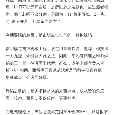
用。Hi Fi可以无师自通，之所以趋之若鹜也。最过瘾者輒
为：阁下若听不出分别，是因为：1）机不够班。2）聋。
3）两者兼具。此皇帝之新衣也。
今期要谈的题目，是雷明最也也乌的一科揸辣鸡。
雷明读过初级机械工程，学过用氢氧吹管、电焊，但技术
一向九流，未能登大雅之堂。因此，举凡有精细之Hi Fi焊
锡加工，就一律请高手代劳。好在，多年来都有贵人肯
拔“鸡＂相助。而雷明乃得以从观摩及请教中获得数据，
集腋成裘，公诸同好焉。
焊锡之目的，是务求接起来的东西导电，或从音响角度
看：传声。而且，不仅传声，更要好声。
在电气理论上，声波之频率范围20Hz至20KHz，只是很窄