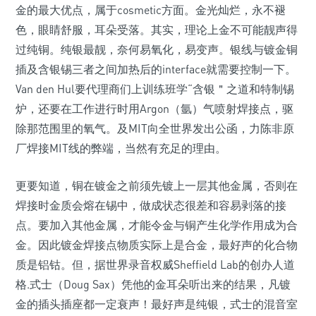
金的最大优点，属于cosmetic方面。金光灿烂，永不褪
色，眼睛舒服，耳朵受落。其实，理论上金不可能靓声得
过纯铜。纯银最靓，奈何易氧化，易变声。银线与镀金铜
插及含银锡三者之间加热后的interface就需要控制一下。
Van den Hul要代理商们上训练班学“含银＂之道和特制锡
炉，还要在工作进行时用Argon（氩）气喷射焊接点，驱
除那范围里的氧气。及MIT向全世界发出公函，力陈非原
厂焊接MIT线的弊端，当然有充足的理由。
更要知道，铜在镀金之前须先镀上一层其他金属，否则在
焊接时金质会熔在锡中，做成状态很差和容易剥落的接
点。要加入其他金属，才能令金与铜产生化学作用成为合
金。因此镀金焊接点物质实际上是合金，最好声的化合物
质是铝钴。但，据世界录音权威Sheffield Lab的创办人道
格.式士（Doug Sax）凭他的金耳朵听出来的结果，凡镀
金的插头插座都一定衰声！最好声是纯银，式士的混音室