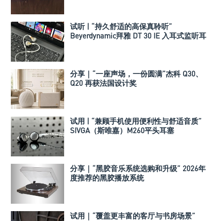
试听 | “持久舒适的高保真聆听”
Beyerdynamic拜雅 DT 30 IE 入耳式监听耳
机
分享｜“一座声场，一份圆满”杰科 Q30、
Q20 再获法国设计奖
试用 | “兼顾手机使用便利性与舒适音质”
SIVGA（斯唯嘉）M260平头耳塞
分享｜“黑胶音乐系统选购和升级” 2026年
度推荐的黑胶播放系统
试用｜“覆盖更丰富的客厅与书房场景”