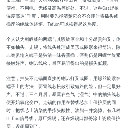
市上现已有烧打火机的Gas焊枪出售，价钱虽贵，但具有
便携、不用电、无线及高温等好处。不过，这种Gas焊枪
温度高达1千度，用时要先搅清楚它会不会即时将插头或
插座的绝缘体烧熔。Teflon可以挨得起这热度。
个人认为喇叭线的两端与其駁镀厚金和十分昂贵的叉，倒
不如抽头、走锡，将线头处理成叉形或圈形来得简洁。除
非喇叭输入端子是独沽一味香蕉插，否则仍是用螺丝旋紧
接触好声。喇叭线松，最容易听得出的是损失低频。
注意，抽头不走锡而直接将喇叭打叉或圈，用螺丝旋紧在
端子上的方法，要冒线芯松散引致短路的险，但一定最好
声。不过，三个月后，暴露在空气（湿气）中的抽头线芯
便开始氧化变声。走锡的作用在替线芯加上保护层的同
时，把线芯上沾染的手指头酸性、油脂一并烧掉。有几种
Hi End信号线，原厂焊锡，还在焊锡口部份涂上瓷质保护
层，设想周到了。