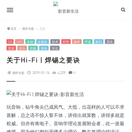
首页
›
视听专题
›
正文
CD
HIFI
发烧
发烧友
技术
科学
频率
声道
数码
系统
音波
音乐
音频
音响
专业
关于Hi-Fi | 焊锡之要诀
2019-01-14
4,229
视听专题
0
玩音响，钻牛角尖已成风气。大抵，出花样的人可以不求
甚解，总之语不惊人誓不休，讲得出就算数，讲得多就是
权威。但亦有将电子、音响学理论发展附会者，此一派最
难搅，因为他们都似乎懂多少理论，弊在将理论错误运