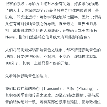
很窄的频段，导输方面绝对不会有问题。好多读“无线电
＂的人士，更深信20至2万赫音频在导电体内传送时，是
以电，即光速运行：每秒钟环绕地球七圈半。因此，焊锡
又怎有可能影响音频之传导哉。直至最近，世界Hi Fi鼻
祖，威廉逊线路之始创人威廉逊，还投函大骂英国Hi Fi
News，指他们造谣惑众信号线怎有可能影响音色？
人们尽管明知焊锡影响音色之现象，却不清楚影响音色的
理由：只要焊得坚固、不起泡、不空心，焊锡技术就算
100分了。其实，上述只是个好的开始。
先看导体影响音色的理由。
我们口边挂着的瞬态（Transient）、相位（Phasing），
其实都关乎音频传递之速度。20至2万赫之回放，要与原
音的结构绝对一致。若有某部份频率被延阻，便导致相位