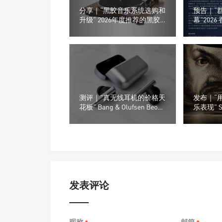
分享｜“黑胶音乐系统选购和
预告｜“
升级” 2026年度推荐的黑胶
幕”202
播放系统
动及参展
测评｜”真无线耳机的价格天
发布｜“
花板” Bang & Olufsen Beo
乐表现” S
Grace真无线耳机
全新的Oly
发表评论
昵称
邮箱