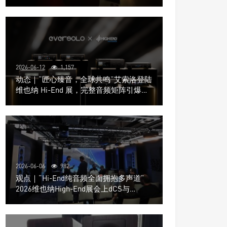
道极致影院
2026-06-12
1,157
动态｜“匠心臻音，全球共鸣”艾索洛登陆
维也纳 Hi-End 展，完整音频矩阵引爆关
注
2026-06-06
982
观点｜“Hi-End纯音频全面拥抱多声道”
2026维也纳High-End展会上dCS与
Trinnov Audio搭建多声道演示系统