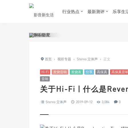
行业热点
最新测评
乐享生
首页
›
视听专题
›
Stereo 立体声
›
正文
Hi-Fi
发烧音响
发烧友
分享
高保真
高保真音
音响
关于Hi-Fi | 什么是Reve
Stereo 立体声
2019-09-12
3,084
0