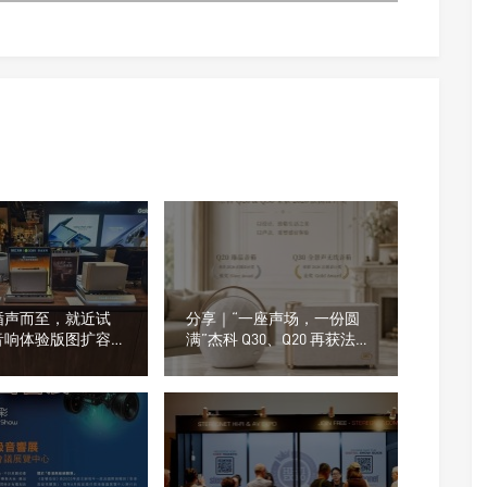
循声而至，就近试
分享｜“一座声场，一份圆
音响体验版图扩容，
满”杰科 Q30、Q20 再获法国
在不在你身边
设计奖