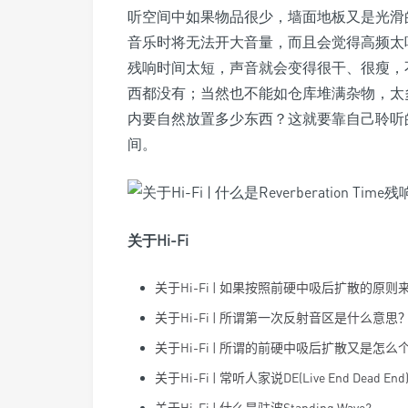
听空间中如果物品很少，墙面地板又是光滑
音乐时将无法开大音量，而且会觉得高频太
残响时间太短，声音就会变得很干、很瘦，
西都没有；当然也不能如仓库堆满杂物，太
内要自然放置多少东西？这就要靠自己聆听
间。
关于Hi-Fi
关于
Hi-Fi |
如果按照前硬中吸后扩散的原则
关于
Hi-Fi |
所谓第一次反射音区是什么意思
关于
Hi-Fi |
所谓的前硬中吸后扩散又是怎么
关于
Hi-Fi |
常听人家说
DE(Live End Dead End
关于
Hi-Fi |
什么是驻波
Standing Wave?