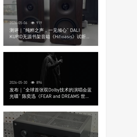
2026-05-06
919
测评｜“纯粹之声，一见倾心” DALI
KUPID无源书架音箱《Hifioasis》试听测
评
2026-05-30
896
发布｜“全球首张双Dolby技术的演唱会蓝
光碟” 陈奕迅《FEAR and DREAMS 世界
巡回演唱会》4K UHD BD新品发布会