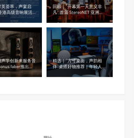
群英荟萃，声宴启
回顾｜“开幕第一天意义非
6 香港高级音响展活
凡” 首届 StereoNET 亚洲高
商名单
级音响及视听展
用声学创新来服务音
精选｜“方寸桌面，声韵相
onus faber推出了
伴”桌搭好物推荐｜年轻人的
mpica G3系列音箱
桌面，为什么越来越流行这
种音箱？
网址