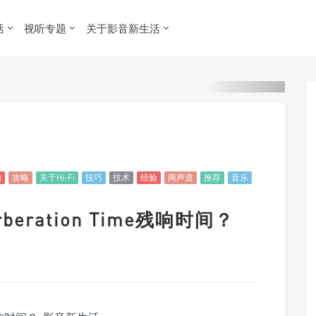
活
视听专题
关于影音新生活
响
攻略
关于Hi-Fi
技巧
技术
经验
两声道
推荐
音乐
rberation Time残响时间？