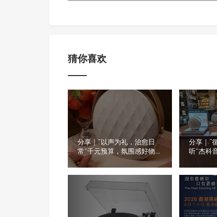
猜你喜欢
分享｜“以声为礼，治愈日
分享｜“
常”千元预算，氛围感好物推
听”杰科
荐
看看门店