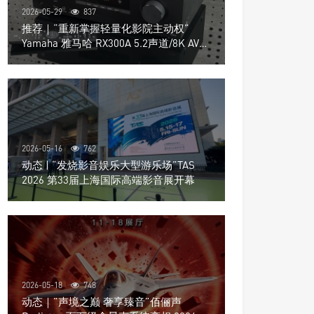
2026-05-29
837
推荐｜“重新掌握轻量化影院主动权”
Yamaha 雅马哈 RX300A 5.2声道/8K AV放
大器
2026-05-16
762
动态 | “发烧影音娱乐大型游乐场”TAS
2026 第33届上海国际高端影音展开幕
2026-05-18
748
动态｜”声境之巅 奢享臻音”佰俪声