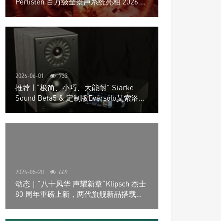
Perlisten 百万级全景声系统亮相 2026 北
京国际音响展
2026-06-01
733
推荐 | “极简、小巧、大能耐” Starke
Sound Beta5 & 定制版Eversolo艾索洛
Play音响组合
2026-05-20
669
动态｜”八十风华 声耀新章“Klipsch 杰士
80 周年重磅上新，两代旗舰新品搭载硬
核配置音质再升级