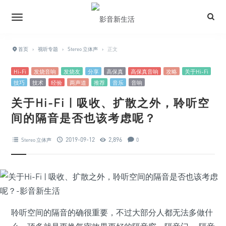
首页
›
视听专题
›
Stereo 立体声
›
正文
Hi-Fi
发烧音响
发烧友
分享
高保真
高保真音响
攻略
关于Hi-Fi
技巧
技术
经验
两声道
推荐
音乐
音响
关于Hi-Fi | 吸收、扩散之外，聆听空
间的隔音是否也该考虑呢？
2019-09-12
2,896
Stereo 立体声
0
聆听空间的隔音的确很重要，不过大部分人都无法多做什