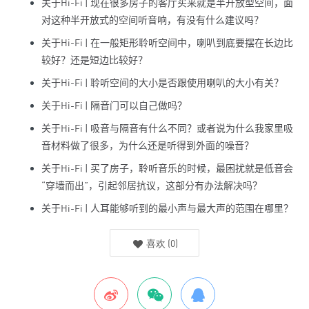
关于
Hi-Fi |
现在很多房子的客厅买来就是半开放型空间，面
对这种半开放式的空间听音响，有没有什么建议吗？
关于
Hi-Fi |
在一般矩形聆听空间中，喇叭到底要摆在长边比
较好？还是短边比较好？
关于
Hi-Fi |
聆听空间的大小是否跟使用喇叭的大小有关？
关于
Hi-Fi |
隔音门可以自己做吗？
关于
Hi-Fi |
吸音与隔音有什么不同？或者说为什么我家里吸
音材料做了很多，为什么还是听得到外面的噪音？
关于
Hi-Fi |
买了房子，聆听音乐的时候，最困扰就是低音会
“
穿墙而出
”
，引起邻居抗议，这部分有办法解决吗？
关于
Hi-Fi |
人耳能够听到的最小声与最大声的范围在哪里？
喜欢
(
0
)