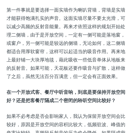
第一件事就是要选择一面实墙作为喇叭背墙，背墙是实墙
才能获得饱满扎实的声音。这面实墙尽量不要太光滑，可
以减少高频的反射音能量。再来才依照这样的规划开始处
理二侧墙，由于是开放空间，一定有一侧可能是落地窗，
或窗户，另一侧可能是较远的侧墙，无论如何，这二侧墙
都适合用厚软窗帘，这样可以起适当的吸音作用。再来地
上最好铺一大块厚地毯，藉此吸收一些低音单体从地板来
的反射音。如果可能，天花板还要作吸音与扩散，这样做
了之后，虽然无法百分百满意，但一定会有正面效果。
在一个开放式客、餐厅中听音响，到底是要保持开放空间
好？还是把客餐厅隔成二个密闭的聆听空间比较好？
如果不必考虑是否会影响家人，我认为保留开放空间会比
较好，原因是开放空间的容积比较大，低频驻波、峰值的
危害比较轻，高频段反射音的压力也会降低。如果隔成密