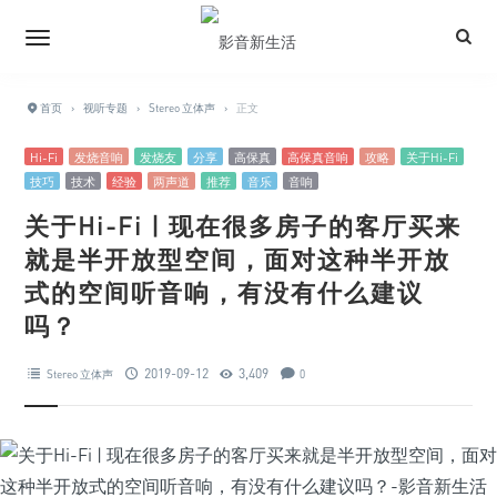
首页
›
视听专题
›
Stereo 立体声
›
正文
Hi-Fi
发烧音响
发烧友
分享
高保真
高保真音响
攻略
关于Hi-Fi
技巧
技术
经验
两声道
推荐
音乐
音响
关于Hi-Fi | 现在很多房子的客厅买来
就是半开放型空间，面对这种半开放
式的空间听音响，有没有什么建议
吗？
2019-09-12
3,409
Stereo 立体声
0