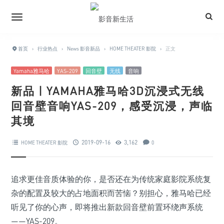
首页
›
行业热点
›
News 影音新品
›
HOME THEATER 影院
›
正文
Yamaha雅马哈
YAS-209
回音壁
无线
音响
新品 | YAMAHA雅马哈3D沉浸式无线
回音壁音响YAS-209，感受沉浸，声临
其境
2019-09-16
3,162
HOME THEATER 影院
0
追求更佳音质体验的你，是否还在为传统家庭影院系统复
杂的配置及较大的占地面积而苦恼？别担心，雅马哈已经
听见了你的心声，即将推出新款回音壁前置环绕声系统
——YAS-209。