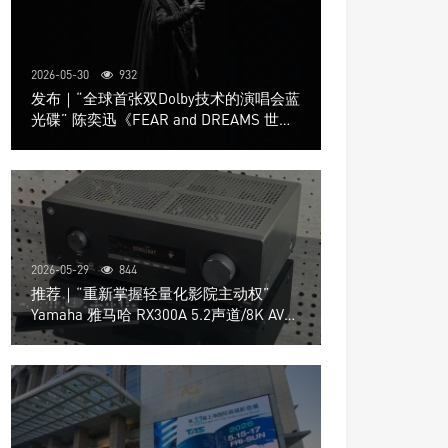
2026-05-30
932
发布｜“全球首张双Dolby技术的演唱会蓝
光碟” 陈奕迅《FEAR and DREAMS 世界
巡回演唱会》4K UHD BD新品发布会
2026-05-29
844
推荐｜“重新掌握轻量化影院主动权”
Yamaha 雅马哈 RX300A 5.2声道/8K AV放
大器