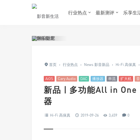
行业热点
最新测评
乐享生
首页
›
行业热点
›
News 影音新品
›
Hi-Fi 高保真
›
AiOS
Cary Audio
DAC
播放器
串流
扩大机
音
新品 | 多功能All in On
器
Hi-Fi 高保真
2019-09-26
3,459
0