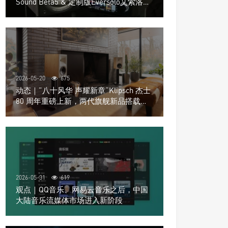
Sound Beta5 & 定制版Eversolo艾索洛
Play音响组合
2026-05-20
675
动态｜”八十风华 声耀新章“Klipsch 杰士
80 周年重磅上新，两代旗舰新品搭载硬
核配置音质再升级
2026-05-31
619
观点｜QQ音乐、网易云音乐之后，中国
大陆音乐流媒体市场进入新阶段