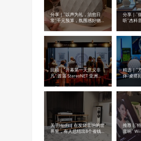
分享｜“以声为礼，治愈日
分享｜“
常”千元预算，氛围感好物推
听”杰科
荐
看看门店
回顾｜“开幕第一天意义非
精选｜“
凡” 首届 StereoNET 亚洲高
伴”桌搭
级音响及视听展
桌面，为
种音箱？
关于Hi-Fi｜在发烧音响的世
推荐 | 
界里，有人总结出8个省钱
音响” Wi
玩音响的办法
& Sub 