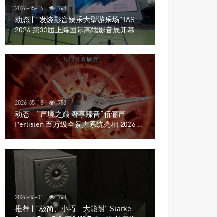
2026-05-16
768
动态 | “发烧影音娱乐大型游乐场”TAS
2026 第33届上海国际高端影音展开幕
2026-05-18
753
动态｜”声境之巅 奢享臻音”佰俪声
Perlisten 百万级全景声系统亮相 2026 北
京国际音响展
2026-06-01
743
推荐 | “极简、小巧、大能耐” Starke