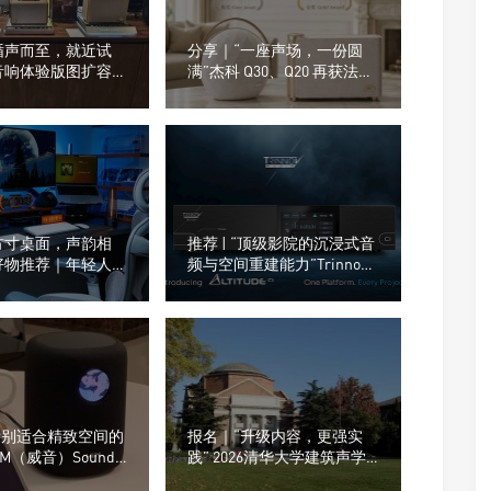
循声而至，就近试
分享｜“一座声场，一份圆
音响体验版图扩容，
满”杰科 Q30、Q20 再获法国
在不在你身边
设计奖
方寸桌面，声韵相
推荐 | “顶级影院的沉浸式音
好物推荐｜年轻人的
频与空间重建能力”Trinnov
什么越来越流行这
Audio（创诺）Altitude CI全
数字3D音效前级处理器
“特别适合精致空间的
报名｜“升级内容，更强实
iM（威音）Sound
践” 2026清华大学建筑声学
Pro的2.1无线音箱组
原理与设计培训课程，诚邀