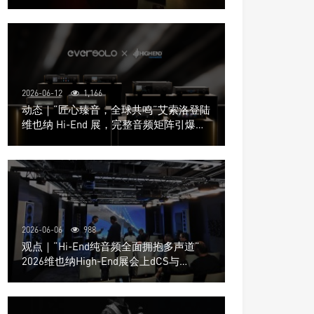
道极致影院
2026-06-12
1,166
动态｜“匠心臻音，全球共鸣”艾索洛登陆
维也纳 Hi-End 展，完整音频矩阵引爆关
注
2026-06-06
988
观点｜“Hi-End纯音频全面拥抱多声道”
2026维也纳High-End展会上dCS与
Trinnov Audio搭建多声道演示系统