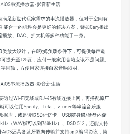
机，还有满足新世代玩家需求的串流播放器，但对于空间有
能合一的机种会是更好的解决方案，譬如Cary推出
兼具网络串流播放、DAC、扩大机等多种功能于一身。
/B类放大设计，在8欧姆负载条件下，可提供每声道
率可提升至125瓦，应付一般家用音箱应该不是问题。
组数字同轴，方便用家连接自家音响器材。
透过Wi-Fi无线或RJ-45有线连接上网，再搭配原厂
PP，就可以使用Spotify、Tidal、vTuner等串流音乐服
数据库，或是读取SD记忆卡、USB随身碟/硬盘内储
kHz（WAV檔可以到768kHz）、DSD 512，还能支持
ated）。此外AiOS还具备蓝牙双向传输并支持aptX编码协议，简