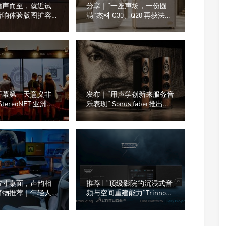
循声而至，就近试
分享｜“一座声场，一份圆
音响体验版图扩容，
满”杰科 Q30、Q20 再获法国
在不在你身边
设计奖
开幕第一天意义非
发布｜“用声学创新来服务音
StereoNET 亚洲高
乐表现” Sonus faber推出了
视听展
全新的Olympica G3系列音箱
方寸桌面，声韵相
推荐 | “顶级影院的沉浸式音
好物推荐｜年轻人的
频与空间重建能力”Trinnov
什么越来越流行这
Audio（创诺）Altitude CI全
数字3D音效前级处理器