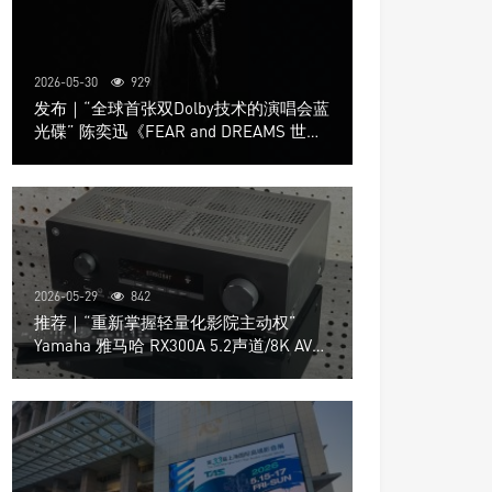
2026-05-30
929
发布｜“全球首张双Dolby技术的演唱会蓝
光碟” 陈奕迅《FEAR and DREAMS 世界
巡回演唱会》4K UHD BD新品发布会
2026-05-29
842
推荐｜“重新掌握轻量化影院主动权”
Yamaha 雅马哈 RX300A 5.2声道/8K AV放
大器