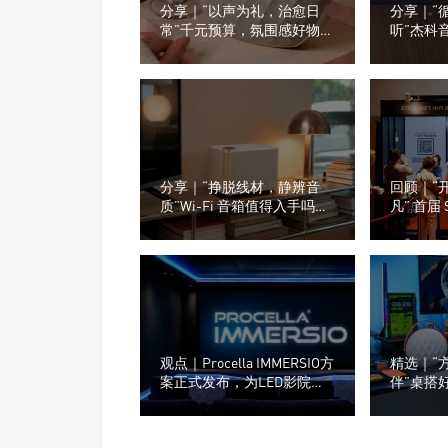
分享｜“以声为礼，治愈日
分享｜“
常”千元预算，氛围感好物推
听”杰科
荐
看看门店
分享｜“挣脱线材，静辨音
回顾｜“
质”Wi-Fi 音箱值得入手吗？
凡” 首届 
小白选购干货汇总
级音响及
观点｜Procella IMMERSIO方
精选｜“
案正式发布，为LED影院重
伴”桌搭
新设计声音系统
桌面，为
种音箱？