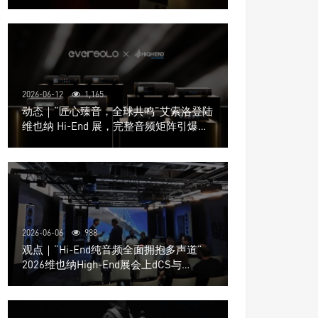
道极致影院
2026-06-12
1,165
动态｜“匠心臻音，全球共鸣”艾索洛登陆
维也纳 Hi-End 展，完整音频矩阵引爆关
注
2026-06-06
988
观点｜“Hi-End纯音频全面拥抱多声道”
2026维也纳High-End展会上dCS与
Trinnov Audio搭建多声道演示系统