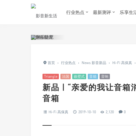
行业热点
最新测评
乐享生
首页
›
行业热点
›
News 影音新品
›
Hi-Fi 高保真
›
Triangle
法国
嵌壁式
音箱
音响
新品 | “亲爱的我让音箱消失
音箱
Hi-Fi 高保真
2019-10-10
2,120
0