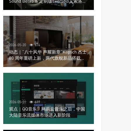
Sound Beta5 & 定制版Eversolo艾索洛
Play音响组合
2026-05-20
674
动态｜”八十风华 声耀新章“Klipsch 杰士
80 周年重磅上新，两代旗舰新品搭载硬
核配置音质再升级
2026-05-31
619
观点｜QQ音乐、网易云音乐之后，中国
大陆音乐流媒体市场进入新阶段