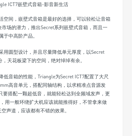
活空间，嵌壁式音箱是最好的选择，可以轻松让音箱
这块市场的潜力，推出Secret系列嵌壁式音箱，而且一
T7属于中高阶产品。
T7采用圆型设计，并且尽量降低单元厚度，以Secret
5公分，天花板梁下的空间，绝对绰绰有余。
低音箱的性能，Triangle为Secret ICT7配置了大尺
25mm高音单元，搭配同轴结构，以求精准点音源发
Hz，只要搭配一颗超低音，就能轻松达到全频域发声，更
到90dB，用一般环绕扩大机应该就能推得好，不管拿来做
s的天空声道，应该都有不错的效果。