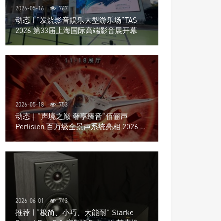
2026-05-16
767
动态 | “发烧影音娱乐大型游乐场”TAS
2026 第33届上海国际高端影音展开幕
2026-05-18
753
动态｜”声境之巅 奢享臻音”佰俪声
Perlisten 百万级全景声系统亮相 2026 北
京国际音响展
2026-06-01
743
推荐 | “极简、小巧、大能耐” Starke