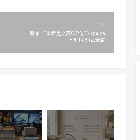
下一篇
新品 | “重新定义高C/P值”Airpulse
A200主动式音箱