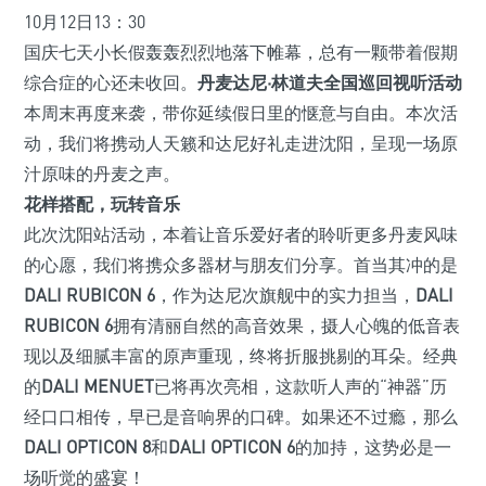
10月12日13：30
国庆七天小长假轰轰烈烈地落下帷幕，总有一颗带着假期
综合症的心还未收回。
丹麦达尼·林道夫全国巡回视听活动
本周末再度来袭，带你延续假日里的惬意与自由。本次活
动，我们将携动人天籁和达尼好礼走进沈阳，呈现一场原
汁原味的丹麦之声。
花样搭配，玩转音乐
此次沈阳站活动，本着让音乐爱好者的聆听更多丹麦风味
的心愿，我们将携众多器材与朋友们分享。首当其冲的是
DALI RUBICON 6
，作为达尼次旗舰中的实力担当，
DALI
RUBICON 6
拥有清丽自然的高音效果，摄人心魄的低音表
现以及细腻丰富的原声重现，终将折服挑剔的耳朵。经典
的
DALI MENUET
已将再次亮相，这款听人声的“神器”历
经口口相传，早已是音响界的口碑。如果还不过瘾，那么
DALI OPTICON 8
和
DALI OPTICON 6
的加持，这势必是一
场听觉的盛宴！