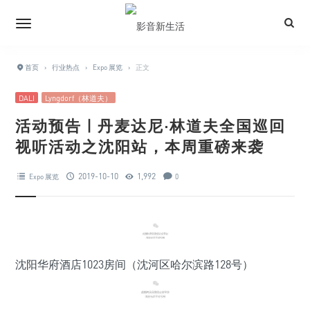
首页
›
行业热点
›
Expo 展览
›
正文
DALI
Lyngdorf（林道夫）
活动预告 | 丹麦达尼·林道夫全国巡回
视听活动之沈阳站，本周重磅来袭
2019-10-10
1,992
Expo 展览
0
沈阳华府酒店1023房间（沈河区哈尔滨路128号）