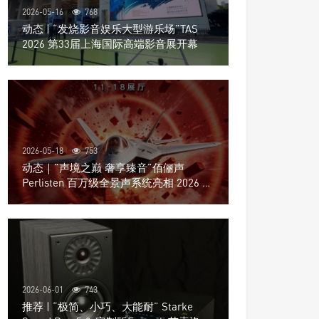
2026-05-16
768
动态 | “发烧影音娱乐大型游乐场”TAS
2026 第33届上海国际高端影音展开幕
2026-05-18
753
动态｜”声境之巅 奢享臻音”佰俪声
Perlisten 百万级全景声系统亮相 2026 北
京国际音响展
2026-06-01
743
推荐 | “极简、小巧、大能耐” Starke