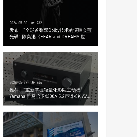
2026-05-30
932
发布｜“全球首张双Dolby技术的演唱会蓝
光碟” 陈奕迅《FEAR and DREAMS 世界
巡回演唱会》4K UHD BD新品发布会
2026-05-29
844
推荐｜“重新掌握轻量化影院主动权”
Yamaha 雅马哈 RX300A 5.2声道/8K AV放
大器