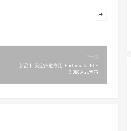
下一篇
新品 | “天空声道专用”Earthquake ECS
3.0嵌入式音箱