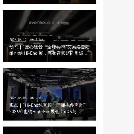
道极致影院
2026-06-12
1,166
动态｜“匠心臻音，全球共鸣”艾索洛登陆
维也纳 Hi-End 展，完整音频矩阵引爆关
注
2026-06-06
988
观点｜“Hi-End纯音频全面拥抱多声道”
2026维也纳High-End展会上dCS与
Trinnov Audio搭建多声道演示系统