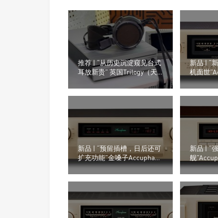
推荐 | “从历史沉淀窥见台式
新品 | 
耳放新贵” 英国Trilogy（天
机面世”Acc
乐时）H1 全平衡、纯A类耳
综合扩大
机放大器
新品 | “预留插槽，日后还可
新品 | 
扩充功能”金嗓子Accuphase
舰”Accup
C-2300 前级扩大机
转换器