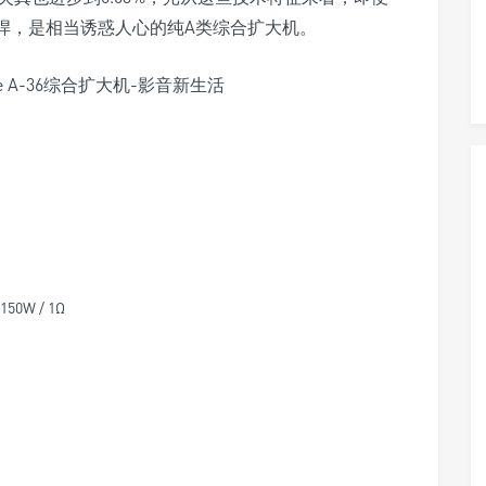
依然强悍，是相当诱惑人心的纯A类综合扩大机。
50W / 1Ω