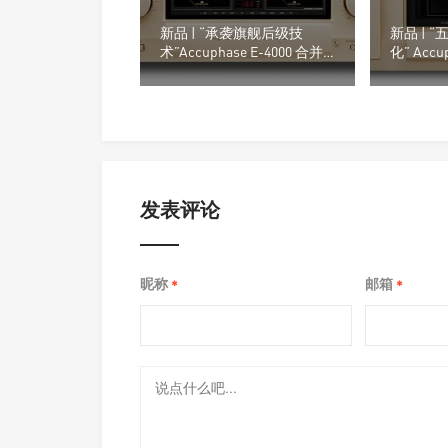
新品 | “承袭旗舰后级技
新品 | 
术”Accuphase E-4000 合并
化” Accu
扩大机
道后级
发表评论
昵称
邮箱
*
*