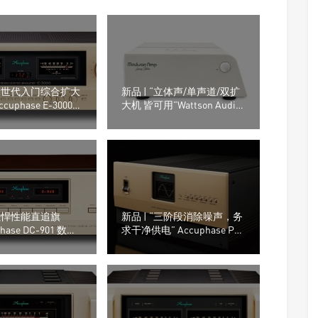
“新世代入门综合扩大
新品 | “立体声/单声道/双扩
uphase E-3000
大机 皆可用”Wattson Audio
机
Medison LE Amp 扩大机
“强悍性能直追旗
新品 | “三阶段消除噪声，务
hase DC-901 数模
求干净供电” Accuphase PS-
1250 电源供应器