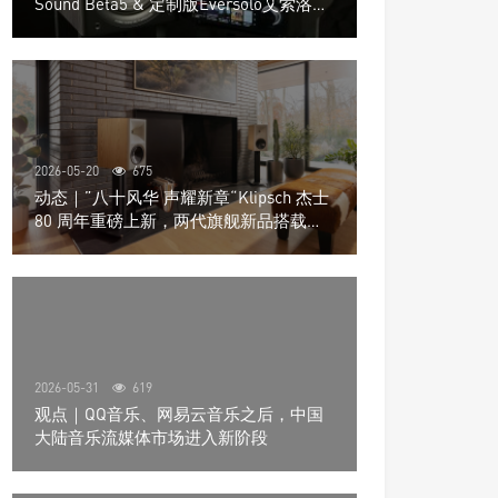
Sound Beta5 & 定制版Eversolo艾索洛
Play音响组合
2026-05-20
675
动态｜”八十风华 声耀新章“Klipsch 杰士
80 周年重磅上新，两代旗舰新品搭载硬
核配置音质再升级
2026-05-31
619
观点｜QQ音乐、网易云音乐之后，中国
大陆音乐流媒体市场进入新阶段