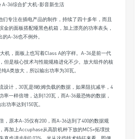
牌，他们专注在插电产品的制作，持续了四十多年，而且
槟金的面板搭配哑黑色机箱，加上漂亮的功率表头，
出的A-36也不例外。
，面板上也写着Class A的字样。A-36是前一代
大，但是核心技术与性能规格进化不少。放大组件的核
因为是纯A类放大，所以输出功率为30瓦。
流设计，30瓦是8欧姆负载的数据，如果阻抗减半，4
率一样倍增，达到120瓦，而A-36最恐怖的数据，
出功率达到150瓦。
原本A-35仅有200，而A-36达到了400的数据规
再加上Accuphase从高阶机种下放的MCS+拓墣技
失真也进步到0.03%，光从这些技术特征来看，即便