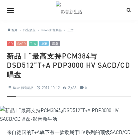
首页
›
行业热点
›
News 影音新品
›
正文
CD
SACD
T+A
USB
唱盘
新品 | “最高支持PCM384与
DSD512”T+A PDP3000 HV SACD/CD
唱盘
2019-10-12
2,633
News 影音新品
0
来自德国的T+A旗下有一款隶属于HV系列的顶级SACD/CD