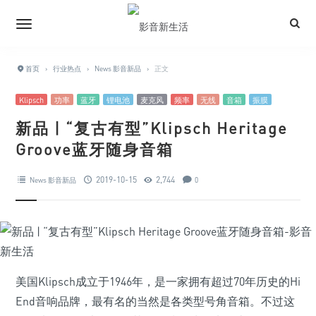
首页
›
行业热点
›
News 影音新品
›
正文
Klipsch
功率
蓝牙
锂电池
麦克风
频率
无线
音箱
振膜
新品 | “复古有型”Klipsch Heritage
Groove蓝牙随身音箱
2019-10-15
2,744
News 影音新品
0
美国Klipsch成立于1946年，是一家拥有超过70年历史的Hi
End音响品牌，最有名的当然是各类型号角音箱。不过这