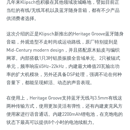
几年来Klipsch也积极在其他领域攻城略地，譬如目前正
当红的有线/无线耳机以及蓝牙随身音箱，都有不少产品
供消费者选择。
这次介绍的正是Klipsch新推出的Heritage Groove蓝牙随身
音箱，外观造型不走时尚或运动路线，原厂特别提到是
Mid-Century modern design，并且搭配原木贴皮与编织
网罩。内部搭载1只3吋铝质振膜全音域单元、2只被辐式
单元，频率响应65Hz~22kHz，内建最大峰值20瓦输出功
率的扩大机模块，另外还具备DSP处理，强调不论在何种
音量下，都能呈现鲜活、动态的声音表现。
在使用上，Heritage Groove支持蓝牙无线与3.5mm有线这
两种传输方式，使用更加灵活有弹性，还有内建麦克风方
便用家进行语音通话。内建2200mAh锂电池，在充饱电的
状态下最高可以提供8个小时的电池续航力。