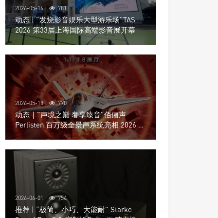
2026-05-16
781
动态 | “发烧影音娱乐大型游乐场”TAS
2026 第33届上海国际高端影音展开幕
2026-05-18
770
动态｜”声境之巅 奢享臻音”佰俪声
Perlisten 百万级全景声系统亮相 2026 北
京国际音响展
2026-06-01
754
推荐 | “极简、小巧、大能耐” Starke