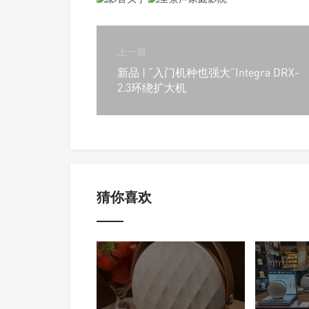
上一篇
新品 | “入门机种也强大”Integra DRX-
2.3环绕扩大机
猜你喜欢