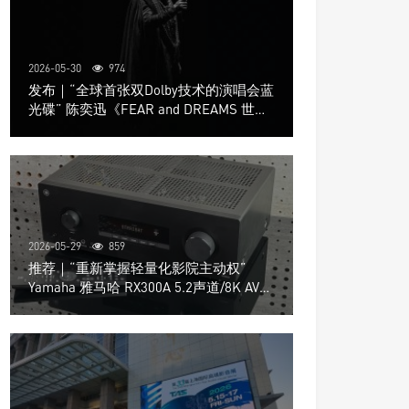
2026-05-30
974
发布｜“全球首张双Dolby技术的演唱会蓝
光碟” 陈奕迅《FEAR and DREAMS 世界
巡回演唱会》4K UHD BD新品发布会
2026-05-29
859
推荐｜“重新掌握轻量化影院主动权”
Yamaha 雅马哈 RX300A 5.2声道/8K AV放
大器