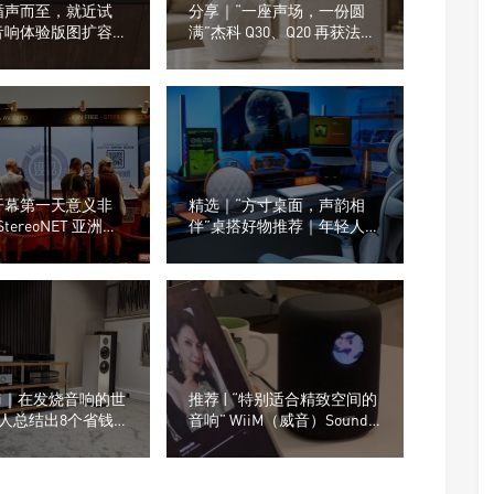
循声而至，就近试
分享｜“一座声场，一份圆
音响体验版图扩容，
满”杰科 Q30、Q20 再获法国
在不在你身边
设计奖
开幕第一天意义非
精选｜“方寸桌面，声韵相
StereoNET 亚洲高
伴”桌搭好物推荐｜年轻人的
视听展
桌面，为什么越来越流行这
种音箱？
Fi｜在发烧音响的世
推荐 | “特别适合精致空间的
人总结出8个省钱
音响” WiiM（威音）Sound
办法
& Sub Pro的2.1无线音箱组
合