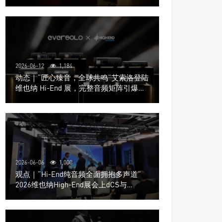
道极致影院
2026-06-12
1,184
动态｜“匠心臻音，全球共鸣”艾索洛登陆
维也纳 Hi-End 展，完整音频矩阵引爆关
注
2026-06-06
1,000
观点｜“Hi-End纯音频全面拥抱多声道”
2026维也纳High-End展会上dCS与
Trinnov Audio搭建多声道演示系统