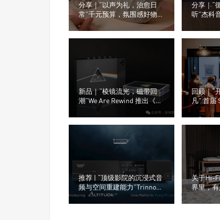
分享｜“以声为礼，治愈日
分享｜“
常”千元预算，氛围感好物推
听”杰科
荐
看看门店
新品｜“棱镜流光，磁带回
回顾｜“
潮”We Are Rewind 推出《月
凡” 首届 
之暗面》联名磁带随身听
级音响及
推荐 | “顶级影院的沉浸式音
关于Hi-
频与空间重建能力”Trinnov
界里，有
Audio（创诺）Altitude CI全
玩音响的
数字3D音效前级处理器