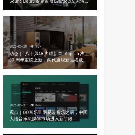
Sound Beta5 & 定制版Eversolo艾索洛
Play音响组合
2026-05-20
687
动态｜”八十风华 声耀新章“Klipsch 杰士
80 周年重磅上新，两代旗舰新品搭载硬
核配置音质再升级
2026-05-31
652
观点｜QQ音乐、网易云音乐之后，中国
大陆音乐流媒体市场进入新阶段