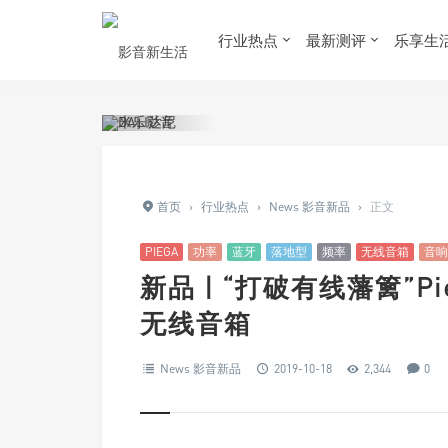
行业热点
最新测评
乐享生
首页
›
行业热点
›
News 影音新品
›
正文
PIEGA
功率
蓝牙
落地型
频率
无线音箱
音响
新品 | “打破有线藩篱”Piega
无线音箱
News 影音新品
2019-10-18
2,344
0