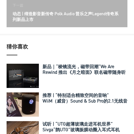
下一篇
动态 | 缔造影音新传奇 Polk Audio 普乐之声Legend传奇系
列新品上市
猜你喜欢
新品｜“棱镜流光，磁带回潮”We Are
Rewind 推出《月之暗面》联名磁带随身听
推荐 | “特别适合精致空间的音响”
WiiM（威音）Sound & Sub Pro的2.1无线音
箱组合
试听 | “UTG超薄玻璃走进耳机世界”
Sivga“鹊UTG”玻璃振膜动圈入耳式耳机