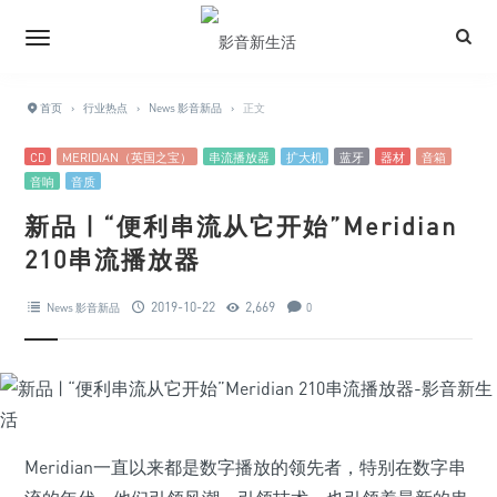
首页
›
行业热点
›
News 影音新品
›
正文
CD
MERIDIAN（英国之宝）
串流播放器
扩大机
蓝牙
器材
音箱
音响
音质
新品 | “便利串流从它开始”Meridian
210串流播放器
2019-10-22
2,669
News 影音新品
0
Meridian一直以来都是数字播放的领先者，特别在数字串