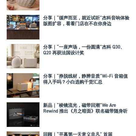
分享｜“循声而至，就近试听”杰科音响体验
版图扩容，看看门店在不在你身边
分享｜“一座声场，一份圆满”杰科 Q30、
Q20 再获法国设计奖
分享｜“挣脱线材，静辨音质”Wi-Fi 音箱值
得入手吗？小白选购干货汇总
新品｜“棱镜流光，磁带回潮”We Are
Rewind 推出《月之暗面》联名磁带随身听
回顾｜“开幕第一天意义非凡” 首届