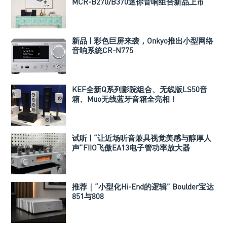
MCR-B270/B370迷你音响组合新品上市
新品 | 彩色巨屏来袭，Onkyo推出小型网络
音响系统CR-N775
KEF全新Q系列影院组合、无线版LS50音
箱、Muo无线蓝牙音箱全亮相！
试听 | “让近场听音兼具视觉美感与醇厚人
声”FIIO飞傲EA13电子管功率放大器
推荐｜“小型化Hi-End的逻辑” Boulder宝达
851与808