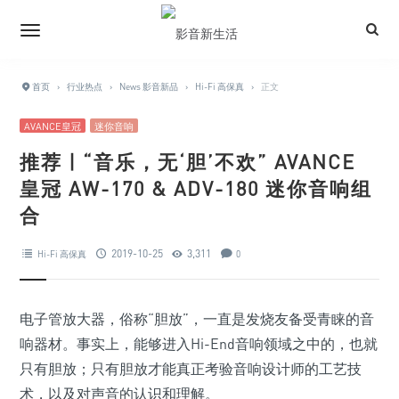
首页
›
行业热点
›
News 影音新品
›
Hi-Fi 高保真
›
正文
AVANCE皇冠
迷你音响
推荐 | “音乐，无‘胆’不欢” AVANCE
皇冠 AW-170 & ADV-180 迷你音响组
合
2019-10-25
3,311
Hi-Fi 高保真
0
电子管放大器，俗称“胆放”，一直是发烧友备受青睐的音
响器材。事实上，能够进入Hi-End音响领域之中的，也就
只有胆放；只有胆放才能真正考验音响设计师的工艺技
术，以及对声音的认识和理解。