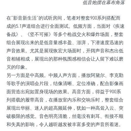
低音炮摆在幕布角落
在“影音新生活”的试听房间，笔者对整套900系列搭配而
成的5.1声道组合进行全面测试。低频方面，当面对《疾速
备战》、《坚不可摧》等多个枪战交火和爆炸场面，整套
组合展现出来的是低音量感丰盈、澎湃，下潜速度迅速的
声音效果。尤其是展现恢宏大场面时，开阔声音和杰出低
音相辅相成，展现出的那种氛围感相信会让人留下难以磨
灭的印象。
另一方面是中高频。中频人声方面，播放阿黛尔、李克勤
等歌手的演唱会片段，结像清晰、定位准确，配合影像画
面营造出宛如置身现场的效果。高音方面，得益于900系
列搭载的履带高音，在播放室内乐和交响乐时，整套组合
展现出华丽、迷人的超高频延伸，犹如一种高耸入云、突
破极限的感觉。音色明亮清脆，丝毫没有刺耳、衔接不顺
和失真的影响，令人越听越发被丰富多变的声音所着迷。