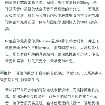
同款阵列式履带高音单元系统，整个重量只有30mg，是
球顶高音中最轻的钛金高音单元质量的十分之一，因而反
应极其灵敏，对音乐和电影内容中极其细微的声音细节和
谐振都可完美还原，频响范围能够达到惊人的50kHz超高
频。
中低音单元亦是使用Nomex诺迈柯斯的蜂窝结构，并上下
覆盖玻璃纤维的三明治单元。拥有瞬态强烈、大冲程等优
点，配合罗纹环绕的悬边结构，确保线性锥形运动，使低
音更加紧凑，让失真更小，音准更加出色。
音箱背部采用独特的背箱走线卡槽设计，完美隐藏喇叭走
线。使用24K镀金接线柱，避免音响线与音箱连接产生杂
音，确保音质完美呈现。箱体使用密闭式设计，隔绝反相