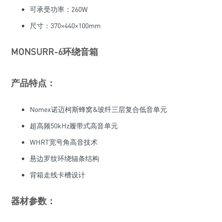
可承受功率：260W
尺寸：370×440×100mm
MONSURR-6环绕音箱
产品特点：
Nomex诺迈柯斯蜂窝&玻纤三层复合低音单元
超高频50kHz履带式高音单元
WHRT宽号角高音技术
悬边罗纹环绕辐条结构
背箱走线卡槽设计
器材参数：