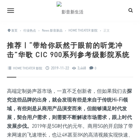
首页
›
行业热点
›
News 影音新品
›
HOME THEATER 影院
›
正文
推荐 | “带给你跃然于眼前的听觉冲
击”华歌 CIC 900系列参考级影院系统
2019-11-22
3,468
HOME THEATER 影院
0
高端定制扬声器市场，一直不乏创新者，但如果我们去
探
究这些品牌的出身，就会发现有些是来自于传统Hi-Fi领
域，有些则是从商用产品演变而来，但能够满足时代发
展，契合用户需求，则需要不断解读市场需求，跟上时代
发展步伐。
2019年是5G时代的元年。商用5G的开启除了带
来网速的飞速增长，也让4K甚至8K的高清视频实现快速、