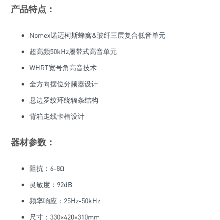
产品特点：
Nomex诺迈柯斯蜂窝&玻纤三层复合低音单元
超高频50kHz履带式高音单元
WHRT宽号角高音技术
全方向摆位分频器设计
悬边罗纹环绕辐条结构
背箱走线卡槽设计
器材参数：
阻抗：6-8Ω
灵敏度：92dB
频率响应：25Hz-50kHz
尺寸：330×420×310mm