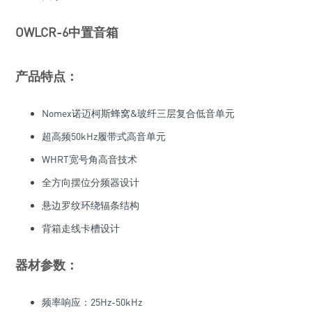
OWLCR-6中置音箱
产品特点：
Nomex诺迈柯斯蜂窝&玻纤三层复合低音单元
超高频50kHz履带式高音单元
WHRT宽号角高音技术
全方向摆位分频器设计
悬边罗纹环绕辐条结构
背箱走线卡槽设计
器材参数：
频率响应：25Hz-50kHz