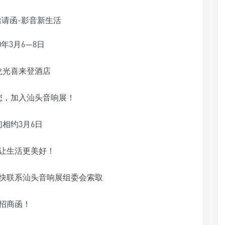
20年3月6—8日
龙光喜来登酒店
您，加入汕头音响展！
们相约3月6日
让生活更美好！
快联系汕头音响展组委会索取
招商函！