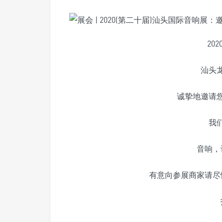
20
汕头
诚挚地邀请
我
音响，
有意向参展商家请尽