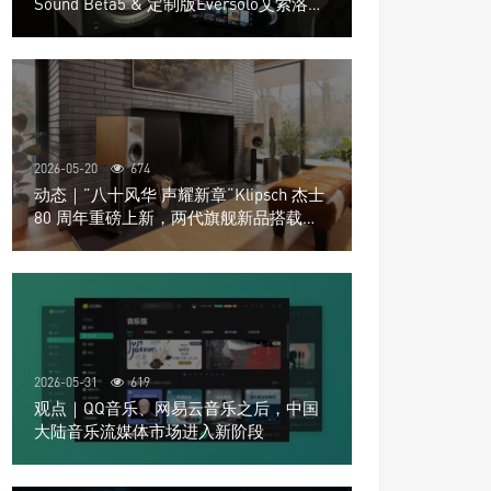
Sound Beta5 & 定制版Eversolo艾索洛
Play音响组合
2026-05-20
674
动态｜”八十风华 声耀新章“Klipsch 杰士
80 周年重磅上新，两代旗舰新品搭载硬
核配置音质再升级
2026-05-31
619
观点｜QQ音乐、网易云音乐之后，中国
大陆音乐流媒体市场进入新阶段