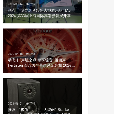
2026-05-16
766
动态 | “发烧影音娱乐大型游乐场”TAS
2026 第33届上海国际高端影音展开幕
2026-05-18
753
动态｜”声境之巅 奢享臻音”佰俪声
Perlisten 百万级全景声系统亮相 2026 北
京国际音响展
2026-06-01
743
推荐 | “极简、小巧、大能耐” Starke