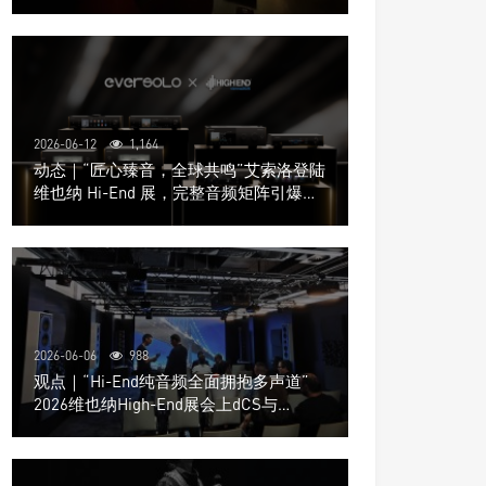
道极致影院
2026-06-12
1,164
动态｜“匠心臻音，全球共鸣”艾索洛登陆
维也纳 Hi-End 展，完整音频矩阵引爆关
注
2026-06-06
988
观点｜“Hi-End纯音频全面拥抱多声道”
2026维也纳High-End展会上dCS与
Trinnov Audio搭建多声道演示系统