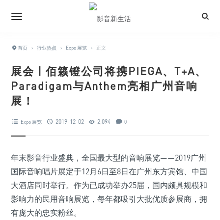
首页
›
行业热点
›
Expo 展览
›
正文
展会 | 佰籁镫公司将携PIEGA、T+A、
Paradigam与Anthem亮相广州音响
展！
2019-12-02
2,094
Expo 展览
0
年末影音行业盛典，全国最大型的音响展览——2019广州
国际音响唱片展定于12月6日至8日在广州东方宾馆、中国
大酒店同时举行。作为已成功举办25届，国内颇具规模和
影响力的民用音响展览，每年都吸引大批优质参展商，拥
有庞大的忠实粉丝。