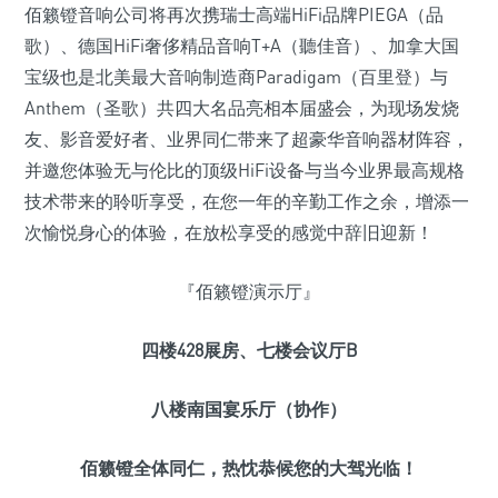
佰籁镫音响公司将再次携瑞士高端HiFi品牌PIEGA（品
歌）、德国HiFi奢侈精品音响T+A（聽佳音）、加拿大国
宝级也是北美最大音响制造商Paradigam（百里登）与
Anthem（圣歌）共四大名品亮相本届盛会，为现场发烧
友、影音爱好者、业界同仁带来了超豪华音响器材阵容，
并邀您体验无与伦比的顶级HiFi设备与当今业界最高规格
技术带来的聆听享受，在您一年的辛勤工作之余，增添一
次愉悦身心的体验，在放松享受的感觉中辞旧迎新！
『佰籁镫演示厅』
四楼428展房、七楼会议厅B
八楼南国宴乐厅（协作）
佰籁镫全体同仁，热忱恭候您的大驾光临！