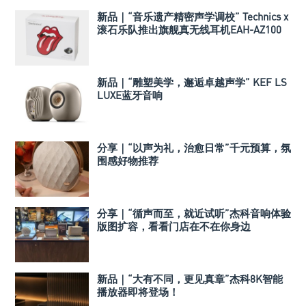
新品｜“音乐遗产精密声学调校” Technics x
滚石乐队推出旗舰真无线耳机EAH-AZ100
新品｜“雕塑美学，邂逅卓越声学” KEF LS
LUXE蓝牙音响
分享｜“以声为礼，治愈日常”千元预算，氛
围感好物推荐
分享｜“循声而至，就近试听”杰科音响体验
版图扩容，看看门店在不在你身边
新品｜“大有不同，更见真章”杰科8K智能
播放器即将登场！