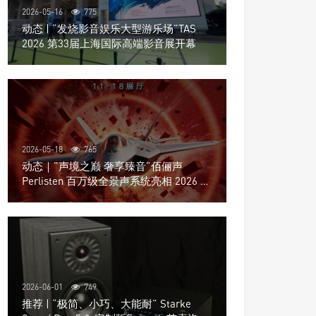
2026-05-16
775
动态 | “发烧影音娱乐大型游乐场”TAS
2026 第33届上海国际高端影音展开幕
2026-05-18
765
动态｜”声境之巅 奢享臻音”佰俪声
Perlisten 百万级全景声系统亮相 2026 北
京国际音响展
2026-06-01
749
推荐 | “极简、小巧、大能耐” Starke