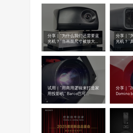
分享｜“为什么我们还需要蓝
分享｜“
光机？”当画面尺寸被放大，
光机？”
信号源的重要性才真正显现
的，从来
试用｜“用商用逻辑来打造家
分享｜“2
用投影机” Barco巴可
Domino 
Heimdall+ 4K UHD 3色激光
影机
投影机