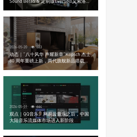
Sound Beta5 & 定制版Eversolo艾索洛
Play音响组合
2026-05-20
683
动态｜”八十风华 声耀新章“Klipsch 杰士
80 周年重磅上新，两代旗舰新品搭载硬
核配置音质再升级
2026-05-31
644
观点｜QQ音乐、网易云音乐之后，中国
大陆音乐流媒体市场进入新阶段