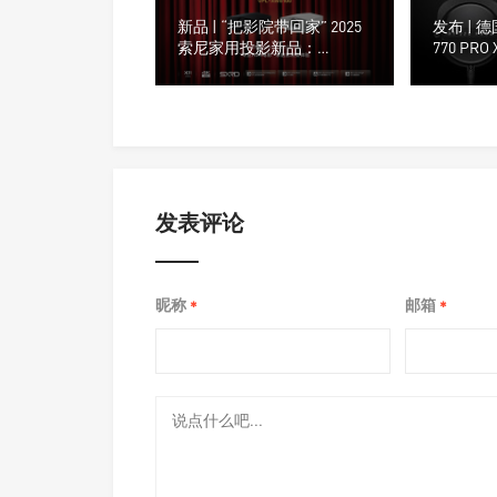
新品 | “把影院带回家” 2025
发布 | 
索尼家用投影新品：
770 PRO
P7（VPL-XW5100）
业监听耳
发表评论
昵称
邮箱
*
*