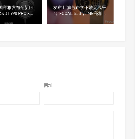
德国拜雅发布全新DT
发布 | “旗舰声学下放无线平
 X&DT 990 PRO X专
台”FOCAL Bathys MG亮相上
机
海CanJam 2025
网址