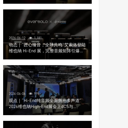
道极致影院
2026-06-12
1,181
动态｜“匠心臻音，全球共鸣”艾索洛登陆
维也纳 Hi-End 展，完整音频矩阵引爆关
注
2026-06-06
999
观点｜“Hi-End纯音频全面拥抱多声道”
2026维也纳High-End展会上dCS与
Trinnov Audio搭建多声道演示系统