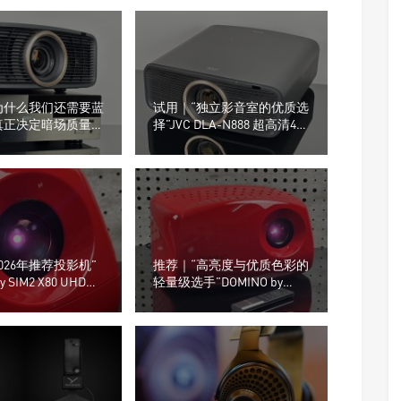
为什么我们还需要蓝
试用｜“独立影音室的优质选
真正决定暗场质量
择”JVC DLA-N888 超高清4K
不只是投影机
投影机
026年推荐投影机”
推荐｜“高亮度与优质色彩的
by SIM2 X80 UHD投
轻量级选手”DOMINO by
SIM2 X80投影机