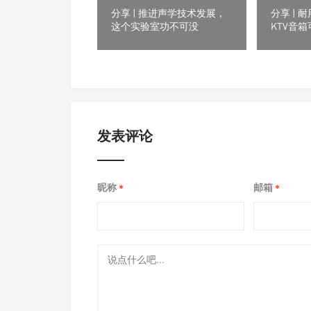
分享 | 推进声学技术发展，
分享 |
这个实验室功不可没
KTV音
发表评论
昵称
邮箱
*
*