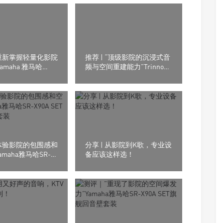
重新掌握轻量化影院
推荐 | “顶级影院的沉浸式音
amaha 雅马哈
频与空间重建能力”Trinnov
5.2声道/8K AV放大
Audio（创诺）Altitude CI全
数字3D音效前级处理器
体验影院的包围感和
分享 | 从影院到K歌，专业设
amaha雅马哈SR-
备应该这样选！
SET旗舰回音壁套装