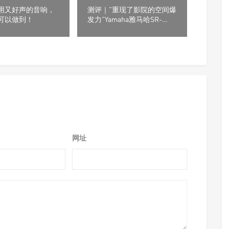
 耐用又好声的音响，
测评｜”重现了影院的空间爆
箱可以做到！
发力”Yamaha雅马哈SR-
X90A SET旗舰回音壁套装
网址