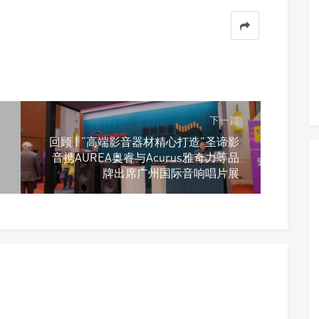
下一篇
回顾 | “高端影音器材精心打造”圣谛影
音携AUREA奥睿与Acurus雅奇力等品
牌出席广州国际音响唱片展