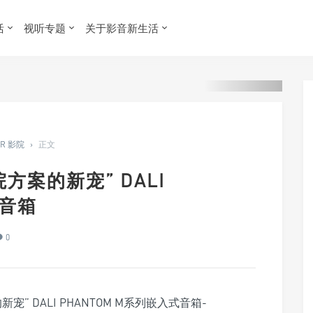
活
视听专题
关于影音新生活
ER 影院
›
正文
方案的新宠” DALI
式音箱
0