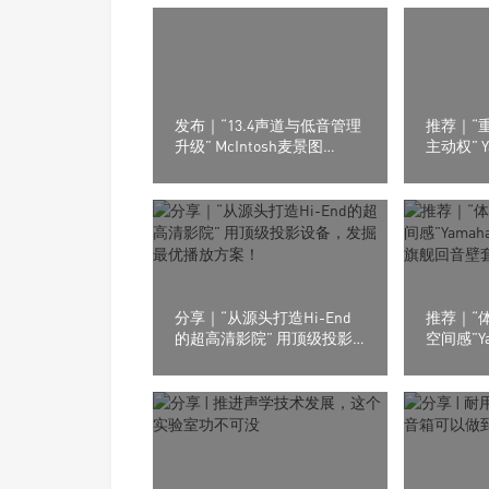
发布｜“13.4声道与低音管理
推荐｜“
升级” McIntosh麦景图
主动权” Y
MX124家庭影院功放发布
RX300A 
器
分享｜“从源头打造Hi-End
推荐｜“
的超高清影院” 用顶级投影
空间感”Y
设备，发掘最优播放方案！
X90A 