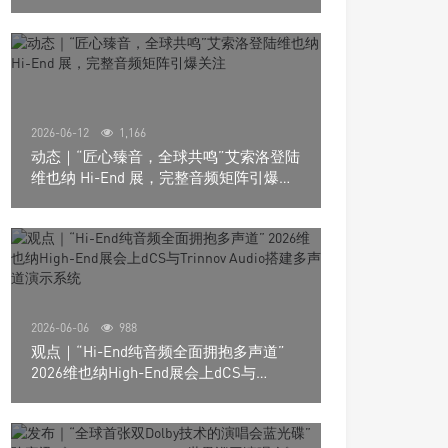
道极致影院
2026-06-12
1,166
动态｜“匠心臻音，全球共鸣”艾索洛登陆
维也纳 Hi-End 展，完整音频矩阵引爆关
注
2026-06-06
988
观点｜“Hi-End纯音频全面拥抱多声道”
2026维也纳High-End展会上dCS与
Trinnov Audio搭建多声道演示系统