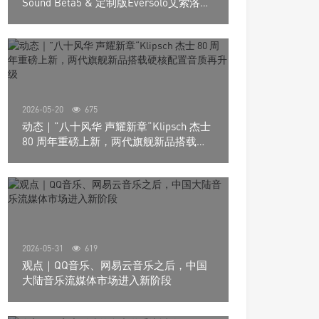
Sound Beta5 & 定制版Eversolo艾索洛
Play音响组合
2026-05-20
675
动态｜”八十风华 声耀新章“Klipsch 杰士
80 周年重磅上新，两代旗舰新品搭载硬
核配置音质再升级
2026-05-31
619
观点｜QQ音乐、网易云音乐之后，中国
大陆音乐流媒体市场进入新阶段