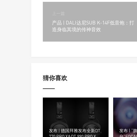
上一篇
产品 | DALI达尼SUB K-14F低音炮：打
造身临其境的传神音效
猜你喜欢
发布 | 德国拜雅发布全新DT
发布 | 
770 PRO X&DT 990 PRO X专
台”FOCA