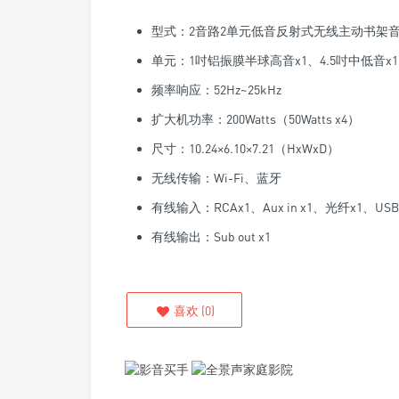
型式：2音路2单元低音反射式无线主动书架
单元：1吋铝振膜半球高音x1、4.5吋中低音x1
频率响应：52Hz~25kHz
扩大机功率：200Watts（50Watts x4）
尺寸：10.24×6.10×7.21（HxWxD）
无线传输：Wi-Fi、蓝牙
有线输入：RCAx1、Aux in x1、光纤x1、USB（
有线输出：Sub out x1
喜欢
(
0
)