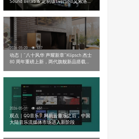
Sound Beta5 & 定制版Eversolo艾索洛
Play音响组合
2026-05-20
687
动态｜”八十风华 声耀新章“Klipsch 杰士
80 周年重磅上新，两代旗舰新品搭载硬
核配置音质再升级
2026-05-31
651
观点｜QQ音乐、网易云音乐之后，中国
大陆音乐流媒体市场进入新阶段