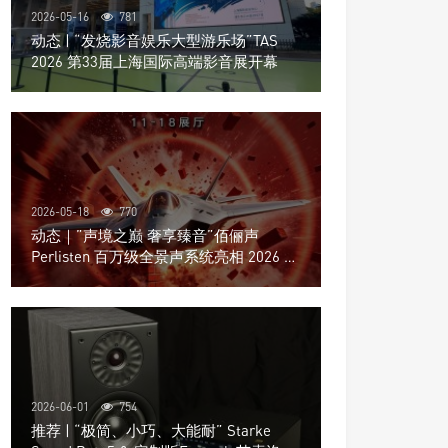
2026-05-16
781
动态 | “发烧影音娱乐大型游乐场”TAS
2026 第33届上海国际高端影音展开幕
2026-05-18
770
动态｜”声境之巅 奢享臻音”佰俪声
Perlisten 百万级全景声系统亮相 2026 北
京国际音响展
2026-06-01
754
推荐 | “极简、小巧、大能耐” Starke