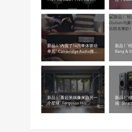
业监听耳机
海CanJam
新品 | “内置了14只单体驱动
新品 | 
单元” Cambridge Audio推出
Bang &
的Evo One无线串流喇叭
品牌Riv
新品 | “看起来就像来自另一
新品 | 
个星球” Ferguson Hill
感” Strat
Jetstream音箱系统
Element