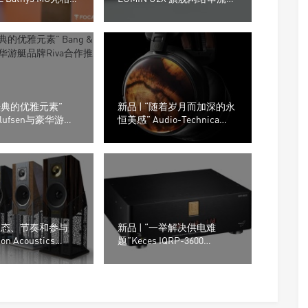
 2025
盘
“经典的优雅元素”
新品 | “随着岁月而加深的永
 Olufsen与豪华游艇
恒美感” Audio-Technica
a合作推出联名喇叭!
ATH-AWKG Kurogaki木制外
壳耳机
“动态、节奏和参与
新品 | “一举解决供电难
ton Acoustics
题”Keces IQRP-3600
 12音箱
Quantum 电源供应器