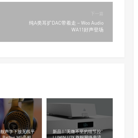
下一篇
纯A类耳扩DAC带着走－Woo Audio
WA11好声登场
“旗舰声学下放无线平
新品 | “无微不至的细节控”
L Bathys MG亮相上
LUMIN U2X 旗舰网络串流转