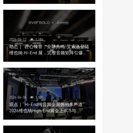
道极致影院
2026-06-12
1,184
动态｜“匠心臻音，全球共鸣”艾索洛登陆
维也纳 Hi-End 展，完整音频矩阵引爆关
注
2026-06-06
1,000
观点｜“Hi-End纯音频全面拥抱多声道”
2026维也纳High-End展会上dCS与
Trinnov Audio搭建多声道演示系统